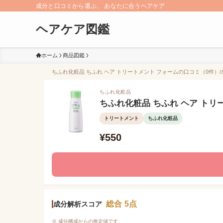
成分と口コミから選ぶ、 あなたに合うヘアケア
ヘアケア図鑑
ホーム
商品図鑑
ちふれ化粧品 ちふれ ヘア トリートメント フォームの口コミ（0件）/成
ちふれ化粧品
ちふれ化粧品 ちふれ ヘア トリ
トリートメント
ちふれ化粧品
¥550
総合 5点
成分解析スコア
※ 成分構成からの推定値です