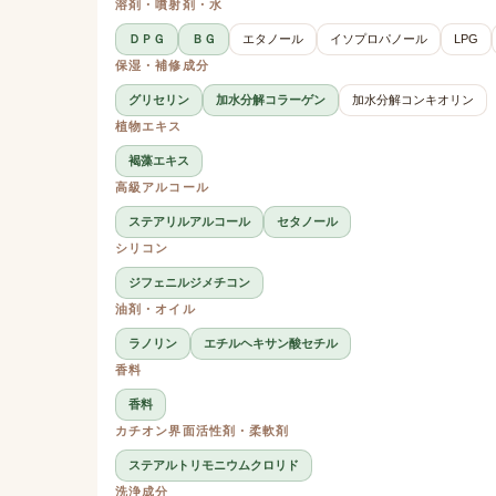
溶剤・噴射剤・水
ＤＰＧ
ＢＧ
エタノール
イソプロパノール
LPG
保湿・補修成分
グリセリン
加水分解コラーゲン
加水分解コンキオリン
植物エキス
褐藻エキス
高級アルコール
ステアリルアルコール
セタノール
シリコン
ジフェニルジメチコン
油剤・オイル
ラノリン
エチルヘキサン酸セチル
香料
香料
カチオン界面活性剤・柔軟剤
ステアルトリモニウムクロリド
洗浄成分