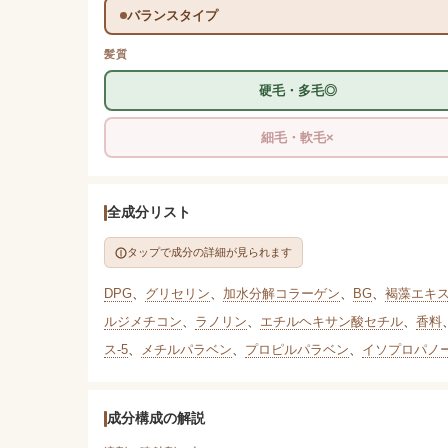
バランスタイプ
髪質
硬毛・多毛◎
細毛・軟毛×
全成分リスト
タップで成分の詳細が見られます
DPG
、
グリセリン
、
加水分解コラーゲン
、
BG
、
褐藻エキ
ルジメチコン
、
ラノリン
、
エチルヘキサン酸セチル
、
香料
ス-5
、
メチルパラベン
、
プロピルパラベン
、
イソプロパノ
成分構成の解説