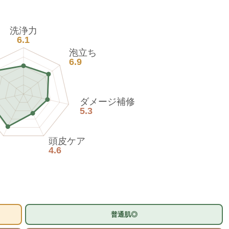
洗浄力
6.1
泡立ち
6.9
ダメージ補修
5.3
頭皮ケア
4.6
普通肌◎