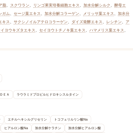
ア脂
、
スクワラン
、
リンゴ果実培養細胞エキス
、
加水分解シルク
、
酵母エ
ンガム
、
セージ葉エキス
、
加水分解コラーゲン
、
メリッサ葉エキス
、
加水分
エキス
、
サクシノイルアテロコラーゲン
、
ダイズ発酵エキス
、
レシチン
、
ア
セイヨウキズタエキス
、
セイヨウトチノキ葉エキス
、
ハマメリス葉エキス
、
ＤＥＡ
ラウラミドプロピルヒドロキシスルタイン
ン
エチルヘキシルグリセリン
トコフェリルリン酸Na
ヒアルロン酸Na
加水分解ケラチン
加水分解ヒアルロン酸