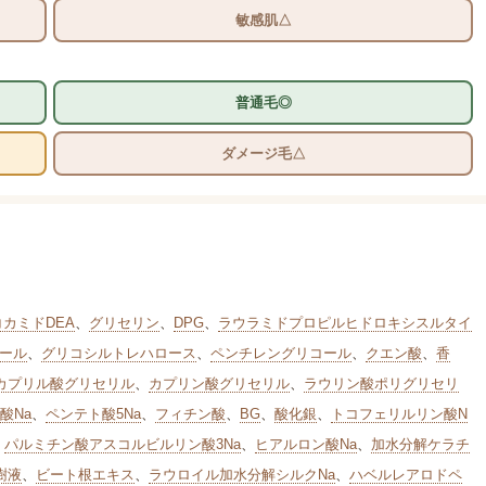
敏感肌△
普通毛◎
ダメージ毛△
コカミドDEA
、
グリセリン
、
DPG
、
ラウラミドプロピルヒドロキシスルタイ
ール
、
グリコシルトレハロース
、
ペンチレングリコール
、
クエン酸
、
香
カプリル酸グリセリル
、
カプリン酸グリセリル
、
ラウリン酸ポリグリセリ
酸Na
、
ペンテト酸5Na
、
フィチン酸
、
BG
、
酸化銀
、
トコフェリルリン酸N
、
パルミチン酸アスコルビルリン酸3Na
、
ヒアルロン酸Na
、
加水分解ケラチ
樹液
、
ビート根エキス
、
ラウロイル加水分解シルクNa
、
ハベルレアロドペ