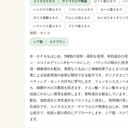
コメヌカエキス
サトウカエデ樹液
ビート根エキス
ハ
シャクヤク根エキス
ソウハクヒエキス
セージ葉エキス
ダイズ発酵エキス
アルニカ花エキス
セイヨウオトギリソ
ハマメリス葉エキス
ブドウ葉エキス
油剤・オイル
シア脂
スクワラン
水・ＤＰＧをはじめ、5種類の溶剤・基剤を使用。有効成分の
ン・ココイルグリシンKをベースにした、バランスの取れた洗浄
湿・補修成分を配合。適度なうるおいと補修効果でまとまりの
果による頭皮環境の改善が期待できる処方です。ポリクオタニウ
ーティング・セット力付与に寄与します。フェノキシエタノール
ち、細菌やカビの繁殖を防ぎます。クエン酸・クエン酸Ｎａなど
頭皮にやさしい環境を維持します。香料成分を配合しています
配合。油性成分と水性成分をバランスよく混合し、使用感の良
応成分です。コメヌカエキス・サトウカエデ樹液をはじめ、19
な処方で、頭皮と髪の両方にアプローチします。シア脂・スク
ます。