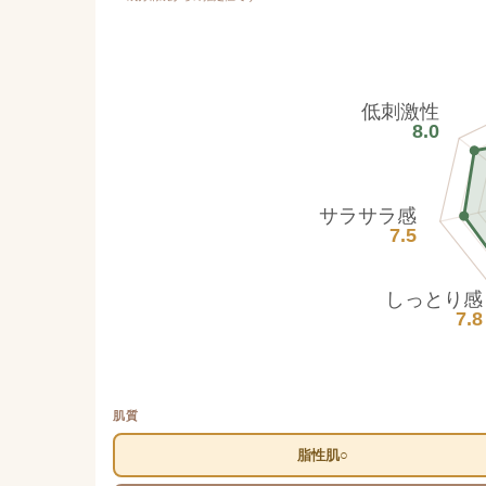
低刺激性
8.0
サラサラ感
7.5
しっとり感
7.8
肌質
脂性肌○