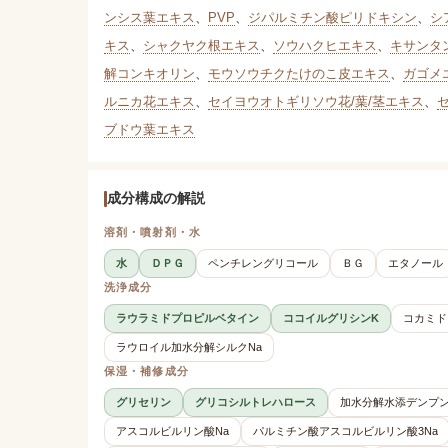
ンシス葉エキス
、
PVP
、
ジパルミチン酸ピリドキシン
、
シ
キス
、
シャクヤク根エキス
、
ソウハクヒエキス
、
キサンタ
解コンキオリン
、
モウソウチクたけのこ皮エキス
、
ガゴメ
ルニカ花エキス
、
セイヨウオトギリソウ花/葉/茎エキス
、
ブドウ葉エキス
成分構成の解説
溶剤・噴射剤・水
水
ＤＰＧ
ペンチレングリコール
ＢＧ
エタノール
洗浄成分
ラウラミドプロピルベタイン
ココイルグリシンK
コカミド
ラウロイル加水分解シルクNa
保湿・補修成分
グリセリン
グリコシルトレハロース
加水分解水添デンプ
アスコルビルリン酸Na
パルミチン酸アスコルビルリン酸3Na