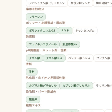
ジパルミチン酸ピリドキシン
加水分解シルク
加水分解コ
薬用有効成分
フラーレン
ポリマー・皮膜形成・増粘剤
ポリクオタニウム-22
ＰＶＰ
キサンタンガム
防腐剤
フェノキシエタノール
安息香酸Na
pH調整剤・キレート剤・塩類
クエン酸
クエン酸Ｎａ
ペンテト酸５Ｎａ
フィチン酸
香料
香料
乳化剤・非イオン界面活性剤
カプリル酸グリセリル
カプリン酸グリセリル
ラウリン酸ポ
染毛剤・パーマ剤成分
酸化銀
植物エキス