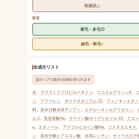
乾燥肌△
髪質
硬毛・多毛◎
細毛・軟毛○
全成分リスト
タップで成分の詳細が見られます
水
、
ラウラミドプロピルベタイン
、
ココイルグリシンK
、
ン
、
フラーレン
、
ポリクオタニウム-22
、
フェノキシエタノ
料
、
加水分解水添デンプン
、
エチルヘキシルグリセリン
、
ル-2
、
安息香酸Na
、
ラウリン酸ポリグリセリル-10
、
クエン
a
、
エタノール
、
アスコルビルリン酸Na
、
コメヌカエキス
ン
、
加水分解ヒアルロン酸
、
水添レシチン
、
サトウカエデ