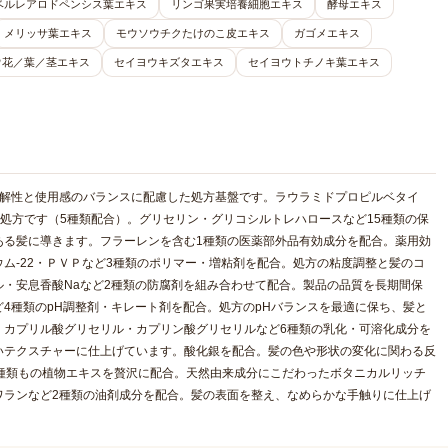
ベルレアロドペンシス葉エキス
リンゴ果実培養細胞エキス
酵母エキス
メリッサ葉エキス
モウソウチクたけのこ皮エキス
ガゴメエキス
ウ花／葉／茎エキス
セイヨウキズタエキス
セイヨウトチノキ葉エキス
溶解性と使用感のバランスに配慮した処方基盤です。ラウラミドプロピルベタイ
処方です（5種類配合）。グリセリン・グリコシルトレハロースなど15種類の保
ある髪に導きます。フラーレンを含む1種類の医薬部外品有効成分を配合。薬用効
ム-22・ＰＶＰなど3種類のポリマー・増粘剤を配合。処方の粘度調整と髪のコ
・安息香酸Naなど2種類の防腐剤を組み合わせて配合。製品の品質を長期間保
4種類のpH調整剤・キレート剤を配合。処方のpHバランスを最適に保ち、髪と
。カプリル酸グリセリル・カプリン酸グリセリルなど6種類の乳化・可溶化成分を
いテクスチャーに仕上げています。酸化銀を配合。髪の色や形状の変化に関わる反
種類もの植物エキスを贅沢に配合。天然由来成分にこだわったボタニカルリッチ
ワランなど2種類の油剤成分を配合。髪の表面を整え、なめらかな手触りに仕上げ