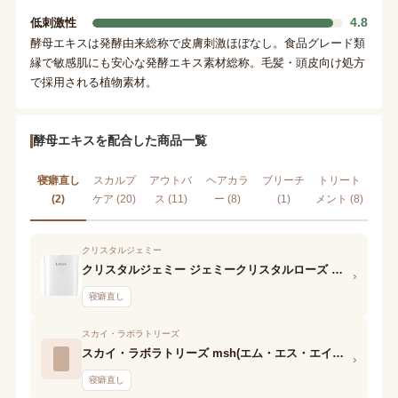
4.8
低刺激性
酵母エキスは発酵由来総称で皮膚刺激ほぼなし。食品グレード類
縁で敏感肌にも安心な発酵エキス素材総称。毛髪・頭皮向け処方
で採用される植物素材。
酵母エキスを配合した商品一覧
寝癖直し
スカルプ
アウトバ
ヘアカラ
ブリーチ
トリート
(2)
ケア (20)
ス (11)
ー (8)
(1)
メント (8)
クリスタルジェミー
クリスタルジェミー ジェミークリスタルローズ ボディ&ヘア&ハンド エッセンス
›
寝癖直し
スカイ・ラボラトリーズ
スカイ・ラボラトリーズ msh(エム・エス・エイチ) 八重花 ヘアオイルインミスト
›
寝癖直し