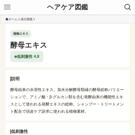
ヘアケア図鑑
ホーム
成分図鑑
植物エキス
酵母エキス
低刺激性 4.8
説明
酵母由来の水溶性エキス。加水分解酵母類縁の酵母総称バリエー
ションで、アミノ酸・β-グルカン類を含む発酵由来の機能性エキ
スとして使われる発酵エキスの総称。シャンプー・トリートメン
ト配合で頭皮ケア訴求に使われる植物素材。
低刺激性