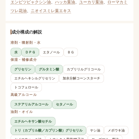
エンピツビャクシン油
、
ハッカ葉油
、
ユーカリ葉油
、
ローマカミ
ツレ花油
、
ニオイスミレ葉エキス
成分構成の解説
溶剤・噴射剤・水
水
ＤＰＧ
エタノール
ＢＧ
保湿・補修成分
グリセリン
グルタミン酸
カプリリルグリコール
エチルヘキシルグリセリン
加水分解コーンスターチ
トコフェロール
高級アルコール
ステアリルアルコール
セタノール
油剤・オイル
エチルヘキサン酸セチル
トリ（カプリル酸／カプリン酸）グリセリル
ヤシ油
メボウキ油