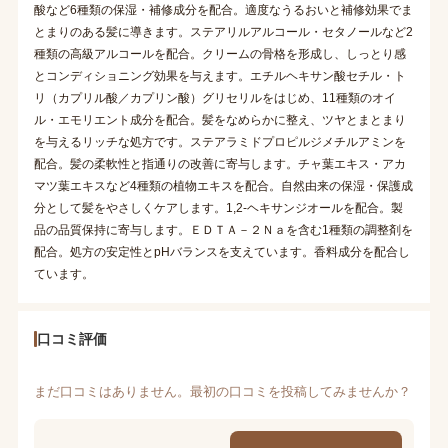
酸など6種類の保湿・補修成分を配合。適度なうるおいと補修効果でま
とまりのある髪に導きます。ステアリルアルコール・セタノールなど2
種類の高級アルコールを配合。クリームの骨格を形成し、しっとり感
とコンディショニング効果を与えます。エチルヘキサン酸セチル・ト
リ（カプリル酸／カプリン酸）グリセリルをはじめ、11種類のオイ
ル・エモリエント成分を配合。髪をなめらかに整え、ツヤとまとまり
を与えるリッチな処方です。ステアラミドプロピルジメチルアミンを
配合。髪の柔軟性と指通りの改善に寄与します。チャ葉エキス・アカ
マツ葉エキスなど4種類の植物エキスを配合。自然由来の保湿・保護成
分として髪をやさしくケアします。1,2-ヘキサンジオールを配合。製
品の品質保持に寄与します。ＥＤＴＡ－２Ｎａを含む1種類の調整剤を
配合。処方の安定性とpHバランスを支えています。香料成分を配合し
ています。
口コミ評価
まだ口コミはありません。最初の口コミを投稿してみませんか？