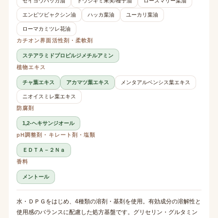
セイヨウハッカ油
トウシキミ果実/種子油
ローズマリー葉油
エンピツビャクシン油
ハッカ葉油
ユーカリ葉油
ローマカミツレ花油
カチオン界面活性剤・柔軟剤
ステアラミドプロピルジメチルアミン
植物エキス
チャ葉エキス
アカマツ葉エキス
メンタアルベンシス葉エキス
ニオイスミレ葉エキス
防腐剤
1,2-ヘキサンジオール
pH調整剤・キレート剤・塩類
ＥＤＴＡ－２Ｎａ
香料
メントール
水・ＤＰＧをはじめ、4種類の溶剤・基剤を使用。有効成分の溶解性と
使用感のバランスに配慮した処方基盤です。グリセリン・グルタミン