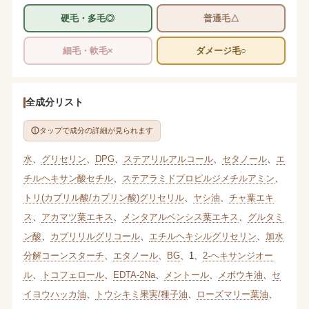
硬毛・多毛◎
普通毛△
細毛・軟毛×
ダメージ毛○
全成分リスト
タップで成分の詳細が見られます
水
、
グリセリン
、
DPG
、
ステアリルアルコール
、
セタノール
、
エ
チルヘキサン酸セチル
、
ステアラミドプロピルジメチルアミン
、
トリ(カプリル酸/カプリン酸)グリセリル
、
ヤシ油
、
チャ葉エキ
ス
、
アカマツ葉エキス
、
メンタアルベンシス葉エキス
、
グルタミ
ン酸
、
カプリリルグリコール
、
エチルヘキシルグリセリン
、
加水
分解コーンスターチ
、
エタノール
、
BG
、
1
、
2-ヘキサンジオー
ル
、
トコフェロール
、
EDTA-2Na
、
メントール
、
メボウキ油
、
セ
イヨウハッカ油
、
トウシキミ果実/種子油
、
ローズマリー葉油
、