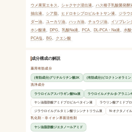
ウメ果実エキス
、
シャクヤク浸出液
、
ハス種子乳酸菌発酵
抽出液
、
シア脂
、
ヒドロキシプロピルキトサン液
、
ジラウ
ダー油
、
ユーカリ油
、
ハッカ油
、
チョウジ油
、
イソプレン
ホン酸液
、
DPG
、
乳酸Na液
、
PCA
、
DL-PCA・Na液
、
水酸
PCA塩
、
BG
、
クエン酸
成分構成の解説
薬用有効成分
(有効成分)グリチルリチン酸2K
(有効成分)ピロクトンオラミン
洗浄成分
ラウロイルアスパラギン酸Na液
ラウロイルメチル-β-アラニン
ヤシ油脂肪酸アミドプロピルベタイン液
ラウリン酸アミドプロ
ジラウロイルグルタミン酸リシンナトリウム液
N-オクタノイ
乳化剤・非イオン界面活性剤
ヤシ油脂肪酸ジエタノールアミド