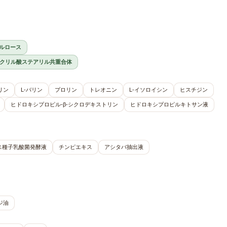
ルロース
メタクリル酸ステアリル共重合体
リン
L-バリン
プロリン
トレオニン
L-イソロイシン
ヒスチジン
ヒドロキシプロピル-β-シクロデキストリン
ヒドロキシプロピルキトサン液
ス種子乳酸菌発酵液
チンピエキス
アシタバ抽出液
ジ油