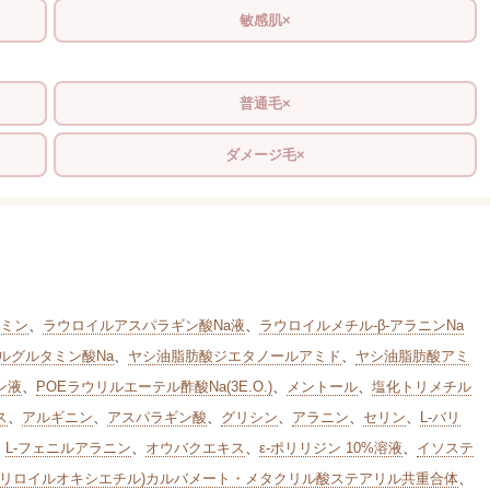
敏感肌×
普通毛×
ダメージ毛×
ラミン
、
ラウロイルアスパラギン酸Na液
、
ラウロイルメチル-β-アラニンNa
ルグルタミン酸Na
、
ヤシ油脂肪酸ジエタノールアミド
、
ヤシ油脂肪酸アミ
ン液
、
POEラウリルエーテル酢酸Na(3E.O.)
、
メントール
、
塩化トリメチル
ス
、
アルギニン
、
アスパラギン酸
、
グリシン
、
アラニン
、
セリン
、
L-バリ
、
L-フェニルアラニン
、
オウバクエキス
、
ε-ポリリジン 10%溶液
、
イソステ
メタクリロイルオキシエチル)カルバメート・メタクリル酸ステアリル共重合体
、