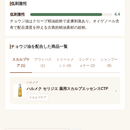
低刺激性
4.4
低刺激性
チョウジ油はクローブ精油総称で皮膚刺激あり。オイゲノール含
有で配合濃度を抑える古典的精油素材の総称。
チョウジ油を配合した商品一覧
スカルプケ
アウトバス
トリートメ
コンディシ
シャンプー
ア (1)
(1)
ント (4)
ョナー (3)
(8)
ハルメク
ハルメク セリジエ 薬用スカルプエッセンスCTP
›
スカルプケア