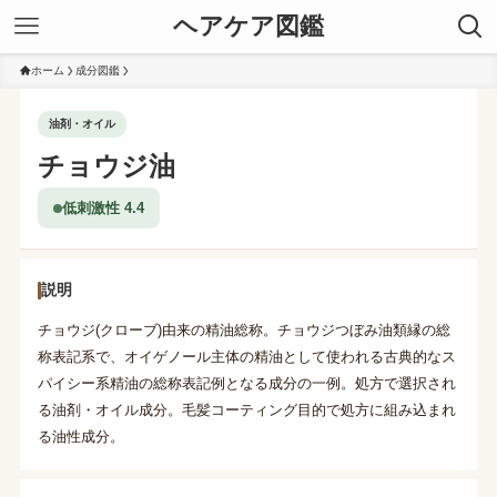
ヘアケア図鑑
ホーム
成分図鑑
油剤・オイル
チョウジ油
低刺激性 4.4
説明
チョウジ(クローブ)由来の精油総称。チョウジつぼみ油類縁の総
称表記系で、オイゲノール主体の精油として使われる古典的なス
パイシー系精油の総称表記例となる成分の一例。処方で選択され
る油剤・オイル成分。毛髪コーティング目的で処方に組み込まれ
る油性成分。