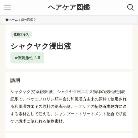
ヘアケア図鑑
ホーム
成分図鑑
植物エキス
シャクヤク浸出液
低刺激性 4.8
説明
シャクヤク(芍薬)浸出液。シャクヤク根エキス類縁の浸出液別表
記系で、ペオニフロリン類を含む和風漢方由来の原料で使用され
る和風漢方エキス原料の別表記例。ヘアケアの植物訴求処方に適
する素材として使える。シャンプー・トリートメント配合で頭皮
ケア訴求に使われる植物素材。