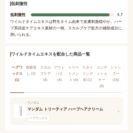
低刺激性
4.7
低刺激性
ワイルドタイムエキスは野生タイム由来で皮膚刺激穏やか。ハー
ブ系頭皮ケアエキス素材の一例。スカルプケア処方の補助成分に
用いられる。
ワイルドタイムエキスを配合した商品一覧
ヘアワ
寝癖直
スカル
アウト
トリー
スタイ
コンデ
シャン
ックス
し (3)
プケア
バス
トメン
リング
ィショ
プー
(1)
(4)
(4)
ト (4)
剤 (1)
ナー
(16)
(8)
マンダム
マンダム トリーティア ハーブヘアクリーム
›
ヘアワックス