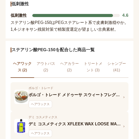
低刺激性
4.6
低刺激性
ステアリン酸PEG-150はPEGステアレート系で皮膚刺激穏やか。
1,4-ジオキサン残留対策で精製度選定が望ましい古典素材。
ステアリン酸PEG-150を配合した商品一覧
ヘアワック
アウトバス
ヘアカラー
トリートメ
シャンプー
ス (2)
(2)
(2)
ント (3)
(41)
ボルゴ・トレード
ボルゴ・トレード メドゥーサ スウィートフレグランス ヘアワックス マットロック
›
ヘアワックス
デミ コスメティクス
デミ コスメティクス XFLEEK WAX LOOSE MAKER
›
ヘアワックス