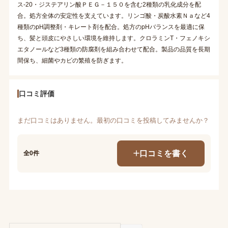
ス-20・ジステアリン酸ＰＥＧ－１５０を含む2種類の乳化成分を配
合。処方全体の安定性を支えています。リンゴ酸・炭酸水素Ｎａなど4
種類のpH調整剤・キレート剤を配合。処方のpHバランスを最適に保
ち、髪と頭皮にやさしい環境を維持します。クロラミンT・フェノキシ
エタノールなど3種類の防腐剤を組み合わせて配合。製品の品質を長期
間保ち、細菌やカビの繁殖を防ぎます。
口コミ評価
まだ口コミはありません。最初の口コミを投稿してみませんか？
口コミを書く
全0件