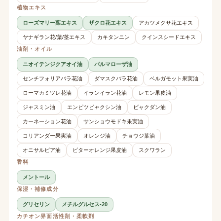
植物エキス
ローズマリー葉エキス
ザクロ花エキス
アカツメクサ花エキス
ヤナギラン花/葉/茎エキス
カキタンニン
クインスシードエキス
油剤・オイル
ニオイテンジクアオイ油
パルマローザ油
センチフォリアバラ花油
ダマスクバラ花油
ベルガモット果実油
ローマカミツレ花油
イランイラン花油
レモン果皮油
ジャスミン油
エンピツビャクシン油
ビャクダン油
カーネーション花油
サンショウモドキ果実油
コリアンダー果実油
オレンジ油
チョウジ葉油
オニサルビア油
ビターオレンジ果皮油
スクワラン
香料
メントール
保湿・補修成分
グリセリン
メチルグルセス-20
カチオン界面活性剤・柔軟剤