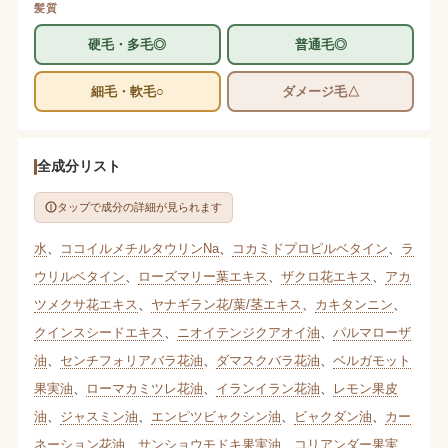
髪質
硬毛・多毛◎
普通毛◎
細毛・軟毛○
ダメージ毛△
全成分リスト
タップで成分の詳細が見られます
水
、
ココイルメチルタウリンNa
、
コカミドプロピルベタイン
、
ラ
ウリルベタイン
、
ローズマリー葉エキス
、
ザクロ花エキス
、
アカ
ツメクサ花エキス
、
ヤナギラン花/葉/茎エキス
、
カキタンニン
、
クインスシードエキス
、
ニオイテンジクアオイ油
、
パルマローザ
油
、
センチフォリアバラ花油
、
ダマスクバラ花油
、
ベルガモット
果実油
、
ローマカミツレ花油
、
イランイラン花油
、
レモン果皮
油
、
ジャスミン油
、
エンピツビャクシン油
、
ビャクダン油
、
カー
ネーション花油
、
サンショウモドキ果実油
、
コリアンダー果実