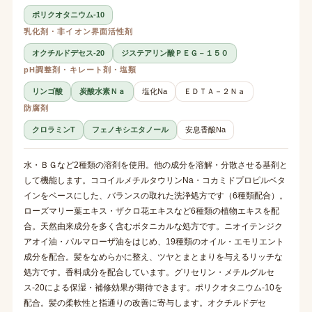
ポリクオタニウム-10
乳化剤・非イオン界面活性剤
オクチルドデセス-20
ジステアリン酸ＰＥＧ－１５０
pH調整剤・キレート剤・塩類
リンゴ酸
炭酸水素Ｎａ
塩化Na
ＥＤＴＡ－２Ｎａ
防腐剤
クロラミンT
フェノキシエタノール
安息香酸Na
水・ＢＧなど2種類の溶剤を使用。他の成分を溶解・分散させる基剤と
して機能します。ココイルメチルタウリンNa・コカミドプロピルベタ
インをベースにした、バランスの取れた洗浄処方です（6種類配合）。
ローズマリー葉エキス・ザクロ花エキスなど6種類の植物エキスを配
合。天然由来成分を多く含むボタニカルな処方です。ニオイテンジク
アオイ油・パルマローザ油をはじめ、19種類のオイル・エモリエント
成分を配合。髪をなめらかに整え、ツヤとまとまりを与えるリッチな
処方です。香料成分を配合しています。グリセリン・メチルグルセ
ス-20による保湿・補修効果が期待できます。ポリクオタニウム-10を
配合。髪の柔軟性と指通りの改善に寄与します。オクチルドデセ