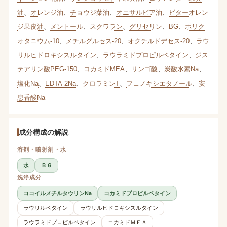
油
、
オレンジ油
、
チョウジ葉油
、
オニサルビア油
、
ビターオレン
ジ果皮油
、
メントール
、
スクワラン
、
グリセリン
、
BG
、
ポリク
オタニウム-10
、
メチルグルセス-20
、
オクチルドデセス-20
、
ラウ
リルヒドロキシスルタイン
、
ラウラミドプロピルベタイン
、
ジス
テアリン酸PEG-150
、
コカミドMEA
、
リンゴ酸
、
炭酸水素Na
、
塩化Na
、
EDTA-2Na
、
クロラミンT
、
フェノキシエタノール
、
安
息香酸Na
成分構成の解説
溶剤・噴射剤・水
水
ＢＧ
洗浄成分
ココイルメチルタウリンNa
コカミドプロピルベタイン
ラウリルベタイン
ラウリルヒドロキシスルタイン
ラウラミドプロピルベタイン
コカミドＭＥＡ