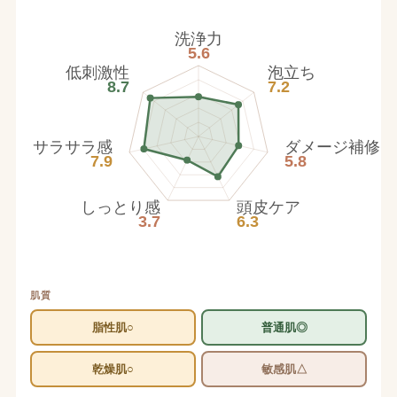
洗浄力
5.6
低刺激性
泡立ち
8.7
7.2
サラサラ感
ダメージ補修
7.9
5.8
しっとり感
頭皮ケア
3.7
6.3
肌質
脂性肌○
普通肌◎
乾燥肌○
敏感肌△