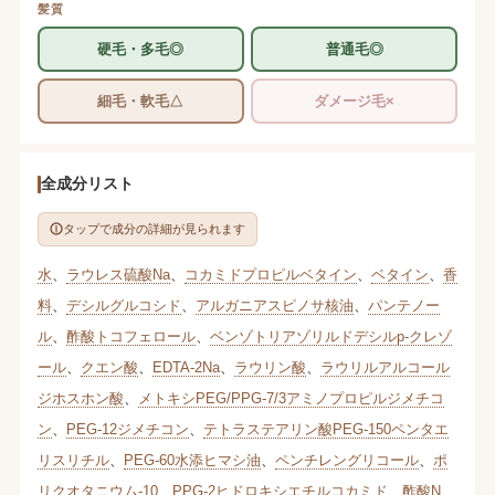
髪質
硬毛・多毛◎
普通毛◎
細毛・軟毛△
ダメージ毛×
全成分リスト
タップで成分の詳細が見られます
水
、
ラウレス硫酸Na
、
コカミドプロピルベタイン
、
ベタイン
、
香
料
、
デシルグルコシド
、
アルガニアスピノサ核油
、
パンテノー
ル
、
酢酸トコフェロール
、
ベンゾトリアゾリルドデシルp-クレゾ
ール
、
クエン酸
、
EDTA-2Na
、
ラウリン酸
、
ラウリルアルコール
ジホスホン酸
、
メトキシPEG/PPG-7/3アミノプロピルジメチコ
ン
、
PEG-12ジメチコン
、
テトラステアリン酸PEG-150ペンタエ
リスリチル
、
PEG-60水添ヒマシ油
、
ペンチレングリコール
、
ポ
リクオタニウム-10
、
PPG-2ヒドロキシエチルコカミド
、
酢酸N