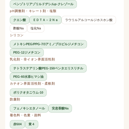
ベンゾトリアゾリルドデシルp-クレゾール
pH調整剤・キレート剤・塩類
クエン酸
ＥＤＴＡ－２Ｎａ
ラウリルアルコールジホスホン酸
酢酸Na
塩化Na
シリコン
メトキシPEG/PPG-7/3アミノプロピルジメチコン
PEG-12ジメチコン
乳化剤・非イオン界面活性剤
テトラステアリン酸PEG-150ペンタエリスリチル
PEG-60水添ヒマシ油
カチオン界面活性剤・柔軟剤
ポリクオタニウム-10
防腐剤
フェノキシエタノール
安息香酸Na
着色料・色素・顔料
赤504
黄４