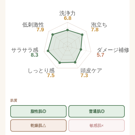
洗浄力
6.8
低刺激性
泡立ち
7.9
7.8
サラサラ感
ダメージ補修
8.3
5.7
しっとり感
頭皮ケア
7.5
7.3
肌質
脂性肌◎
普通肌◎
乾燥肌△
敏感肌×