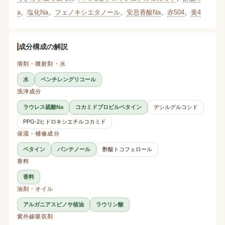
a
、
塩化Na
、
フェノキシエタノール
、
安息香酸Na
、
赤504
、
黄4
成分構成の解説
溶剤・噴射剤・水
水
ペンチレングリコール
洗浄成分
ラウレス硫酸Na
コカミドプロピルベタイン
デシルグルコシド
PPG-2ヒドロキシエチルコカミド
保湿・補修成分
ベタイン
パンテノール
酢酸トコフェロール
香料
香料
油剤・オイル
アルガニアスピノサ核油
ラウリン酸
紫外線吸収剤