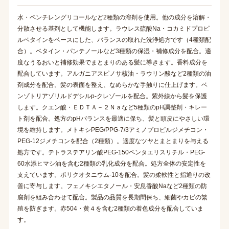
水・ペンチレングリコールなど2種類の溶剤を使用。他の成分を溶解・
分散させる基剤として機能します。ラウレス硫酸Na・コカミドプロピ
ルベタインをベースにした、バランスの取れた洗浄処方です（4種類配
合）。ベタイン・パンテノールなど3種類の保湿・補修成分を配合。適
度なうるおいと補修効果でまとまりのある髪に導きます。香料成分を
配合しています。アルガニアスピノサ核油・ラウリン酸など2種類の油
剤成分を配合。髪の表面を整え、なめらかな手触りに仕上げます。ベ
ンゾトリアゾリルドデシルp-クレゾールを配合。紫外線から髪を保護
します。クエン酸・ＥＤＴＡ－２Ｎａなど5種類のpH調整剤・キレー
ト剤を配合。処方のpHバランスを最適に保ち、髪と頭皮にやさしい環
境を維持します。メトキシPEG/PPG-7/3アミノプロピルジメチコン・
PEG-12ジメチコンを配合（2種類）。適度なツヤとまとまりを与える
処方です。テトラステアリン酸PEG-150ペンタエリスリチル・PEG-
60水添ヒマシ油を含む2種類の乳化成分を配合。処方全体の安定性を
支えています。ポリクオタニウム-10を配合。髪の柔軟性と指通りの改
善に寄与します。フェノキシエタノール・安息香酸Naなど2種類の防
腐剤を組み合わせて配合。製品の品質を長期間保ち、細菌やカビの繁
殖を防ぎます。赤504・黄４を含む2種類の着色成分を配合していま
す。