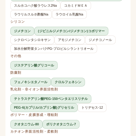
スルホコハク酸ラウレス2Na
コカミドＭＥＡ
ラウリルスルホ酢酸Na
ラウロイル乳酸Na
シリコン
ジメチコン
(ジビニルジメチコン/ジメチコン)コポリマー
シクロペンタシロキサン
アモジメチコン
ジメチコノール
加水分解野菜タンパクPG-プロピルシラントリオール
その他
ジステアリン酸グリコール
防腐剤
フェノキシエタノール
クロルフェネシン
乳化剤・非イオン界面活性剤
テトラステアリン酸PEG-150ペンタエリスリチル
PEG-6(カプリル/カプリン酸)グリセリル
トリデセス-12
ポリマー・皮膜形成・増粘剤
クオタニウム-80
ポリクオタニウム-7
カチオン界面活性剤・柔軟剤