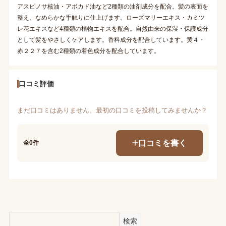
アスピノサ核油・アボカド油など2種類の油剤成分を配合。髪の表面を
整え、なめらかな手触りに仕上げます。ローズマリーエキス・カミツ
レ花エキスなど4種類の植物エキスを配合。自然由来の保湿・保護成分
として髪をやさしくケアします。香料成分を配合しています。黄４・
赤２２７を含む2種類の着色成分を配合しています。
口コミ評価
まだ口コミはありません。最初の口コミを投稿してみませんか？
口コミを書く
全0件
検索