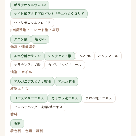
ポリクオタニウム-10
ケイヒ酸アミドプロピルトリモニウムクロリド
セトリモニウムクロリド
pH調整剤・キレート剤・塩類
クエン酸
塩化Na
保湿・補修成分
加水分解ケラチン
シルクアミノ酸
PCA-Na
パンテノール
ケラチンアミノ酸
カプリリルグリコール
油剤・オイル
アルガニアスピノサ核油
アボカド油
植物エキス
ローズマリーエキス
カミツレ花エキス
ホホバ種子エキス
ヒロハラベンダー花/葉/茎エキス
香料
香料
着色料・色素・顔料