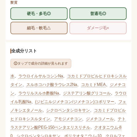
髪質
硬毛・多毛◎
普通毛◎
細毛・軟毛△
ダメージ毛×
全成分リスト
タップで成分の詳細が見られます
水
、
ラウロイルサルコシンNa
、
コカミドプロピルヒドロキシスル
タイン
、
スルホコハク酸ラウレス2Na
、
コカミドMEA
、
ジメチコ
ン
、
ラウリルスルホ酢酸Na
、
ジステアリン酸グリコール
、
ラウロ
イル乳酸Na
、
(ジビニルジメチコン/ジメチコン)コポリマー
、
フェ
ノキシエタノール
、
シクロペンタシロキサン
、
コカミドプロピル
ヒドロキシスルタイン
、
アモジメチコン
、
ジメチコノール
、
テト
ラステアリン酸PEG-150ペンタエリスリチル
、
クオタニウム-8
0
、
シクロペンタシロキサン
、
ポリクオタニウム-10
、
クロルフェ