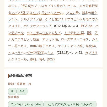
ネシン
、
PEG-6(カプリル/カプリン酸)グリセリル
、
加水分解野菜
タンパクPG-プロピルシラントリオール
、
クエン酸
、
加水分解ケ
ラチン
、
シルクアミノ酸
、
ケイヒ酸アミドプロピルトリモニウム
クロリド
、
ポリクオタニウム-7
、
(C12,13)パレス-3
、
PCA-Na
、
パ
ンテノール
、
セトリモニウムクロリド
、
トリデセス-12
、
BG
、
ア
ルガニアスピノサ核油
、
アボカド油
、
ローズマリーエキス
、
カミ
ツレ花エキス
、
ホホバ種子エキス
、
ケラチンアミノ酸
、
塩化Na
、
ヒロハラベンダー花/葉/茎エキス
、
(C12,13)パレス-23
、
カプリリ
ルグリコール
、
香料
、
黄4
、
赤227
成分構成の解説
溶剤・噴射剤・水
水
ＢＧ
洗浄成分
ラウロイルサルコシンNa
コカミドプロピルヒドロキシスルタイン