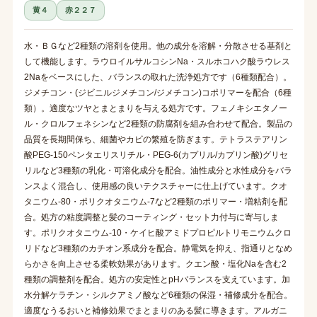
黄４
赤２２７
水・ＢＧなど2種類の溶剤を使用。他の成分を溶解・分散させる基剤と
して機能します。ラウロイルサルコシンNa・スルホコハク酸ラウレス
2Naをベースにした、バランスの取れた洗浄処方です（6種類配合）。
ジメチコン・(ジビニルジメチコン/ジメチコン)コポリマーを配合（6種
類）。適度なツヤとまとまりを与える処方です。フェノキシエタノー
ル・クロルフェネシンなど2種類の防腐剤を組み合わせて配合。製品の
品質を長期間保ち、細菌やカビの繁殖を防ぎます。テトラステアリン
酸PEG-150ペンタエリスリチル・PEG-6(カプリル/カプリン酸)グリセ
リルなど3種類の乳化・可溶化成分を配合。油性成分と水性成分をバラ
ンスよく混合し、使用感の良いテクスチャーに仕上げています。クオ
タニウム-80・ポリクオタニウム-7など2種類のポリマー・増粘剤を配
合。処方の粘度調整と髪のコーティング・セット力付与に寄与しま
す。ポリクオタニウム-10・ケイヒ酸アミドプロピルトリモニウムクロ
リドなど3種類のカチオン系成分を配合。静電気を抑え、指通りとなめ
らかさを向上させる柔軟効果があります。クエン酸・塩化Naを含む2
種類の調整剤を配合。処方の安定性とpHバランスを支えています。加
水分解ケラチン・シルクアミノ酸など6種類の保湿・補修成分を配合。
適度なうるおいと補修効果でまとまりのある髪に導きます。アルガニ