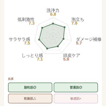
洗浄力
6.8
低刺激性
泡立ち
7.3
7.8
サラサラ感
ダメージ補修
7.5
5.7
しっとり感
頭皮ケア
7.1
5.8
肌質
脂性肌◎
普通肌◎
乾燥肌△
敏感肌×