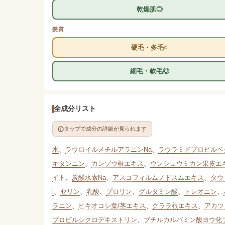
乾燥肌◎
髪質
硬毛・多毛○
細毛・軟毛◎
全成分リスト
タップで成分の詳細が見られます
水
、
ラウロイルメチルアラニンNa
、
ラウラミドプロピルベ
キタンニン
、
カンゾウ根エキス
、
ウンシュウミカン果皮エ
イト
、
炭酸水素Na
、
アスコフィルムノドスムエキス
、
タウ
l
、
セリン
、
乳酸
、
プロリン
、
グルタミン酸
、
トレオニン
、
ラニン
、
ヒキオコシ葉/茎エキス
、
クララ根エキス
、
アカツ
プロピルシクロデキストリン
、
ブチルカルバミン酸ヨウ化