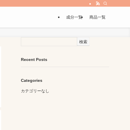
成分一覧
商品一覧
検索
Recent Posts
Categories
カテゴリーなし