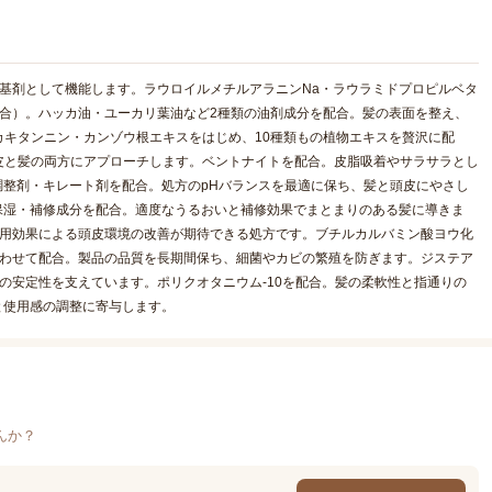
基剤として機能します。ラウロイルメチルアラニンNa・ラウラミドプロピルベタ
合）。ハッカ油・ユーカリ葉油など2種類の油剤成分を配合。髪の表面を整え、
キタンニン・カンゾウ根エキスをはじめ、10種類もの植物エキスを贅沢に配
皮と髪の両方にアプローチします。ベントナイトを配合。皮脂吸着やサラサラとし
調整剤・キレート剤を配合。処方のpHバランスを最適に保ち、髪と頭皮にやさし
の保湿・補修成分を配合。適度なうるおいと補修効果でまとまりのある髪に導きま
薬用効果による頭皮環境の改善が期待できる処方です。ブチルカルバミン酸ヨウ化
合わせて配合。製品の品質を長期間保ち、細菌やカビの繁殖を防ぎます。ジステア
の安定性を支えています。ポリクオタニウム-10を配合。髪の柔軟性と指通りの
と使用感の調整に寄与します。
んか？