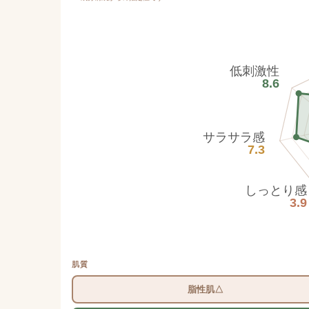
低刺激性
8.6
サラサラ感
7.3
しっとり感
3.9
肌質
脂性肌△