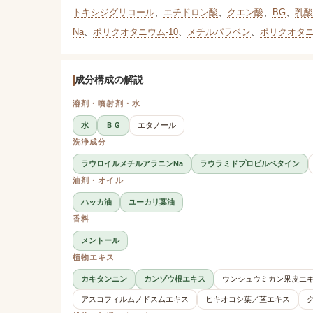
トキシジグリコール
、
エチドロン酸
、
クエン酸
、
BG
、
乳酸
Na
、
ポリクオタニウム-10
、
メチルパラベン
、
ポリクオタニ
成分構成の解説
溶剤・噴射剤・水
水
ＢＧ
エタノール
洗浄成分
ラウロイルメチルアラニンNa
ラウラミドプロピルベタイン
油剤・オイル
ハッカ油
ユーカリ葉油
香料
メントール
植物エキス
カキタンニン
カンゾウ根エキス
ウンシュウミカン果皮エ
アスコフィルムノドスムエキス
ヒキオコシ葉／茎エキス