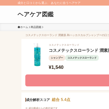
成分と口コミから選ぶ、 あなたに合うヘアケア
ヘアケア図鑑
ホーム
商品図鑑
コスメテックスローランド 潤素肌 和ハッカスカルプシャンプーの口コミ
コスメテックスローランド
コスメテックスローランド 潤素
シャンプー
コスメテックスローランド
¥1,540
総合 5.4点
成分解析スコア
※ 成分構成からの推定値です