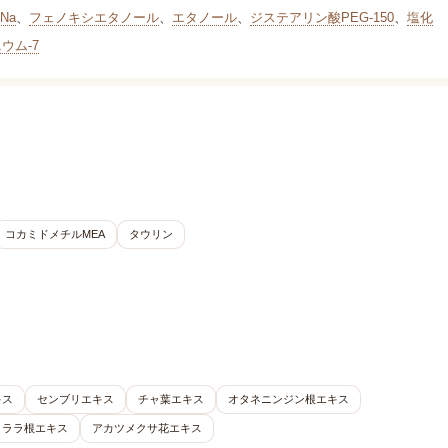
Na
、
フェノキシエタノール
、
エタノール
、
ジステアリン酸PEG-150
、
塩化
ウム-7
コカミドメチルMEA
タウリン
キス
センブリエキス
チャ葉エキス
オタネニンジン根エキス
クララ根エキス
アカツメクサ花エキス