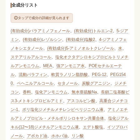
全成分リスト
タップで成分の詳細が見られます
(有効成分)パラアミノフェノール
、
(有効成分)トルエン-2
、
5-ジア
ミン
、
(有効成分)レゾルシン
、
(有効成分)塩酸2
、
4-ジアミノフェ
ノキシエタノール
、
(有効成分)5-アミノオルトクレゾール
、
水
、
ステアリルアルコール
、
塩化オクタデシロキシプロピルトリメチ
ルアンモニウム
、
MEA
、
強アンモニア水
、
POEセチルエーテ
ル
、
流動パラフィン
、
軟質ラノリン脂肪酸
、
PEG-12
、
PEG154
0
、
ベヘニルアルコール
、
セタノール
、
炭酸グアニジン
、
ジメチ
コン
、
香料
、
塩化アンモニウム
、
無水亜硫酸Na
、
長鎖二塩基酸ビ
ス3-メトキシプロピルアミド
、
アスコルビン酸
、
高重合ジメチコ
ン-1
、
ポリ塩化ジメチルメチレンピペリジニウム液
、
アミノエチ
ルアミノプロピル・メチルポリシロキサン共重合体
、
塩化ジアル
キル(12〜18)ジメチルアンモニウム液
、
エデト酸塩
、
イソプロパ
ノール
、
アボカド油
、
ホホバ油
、
リン酸