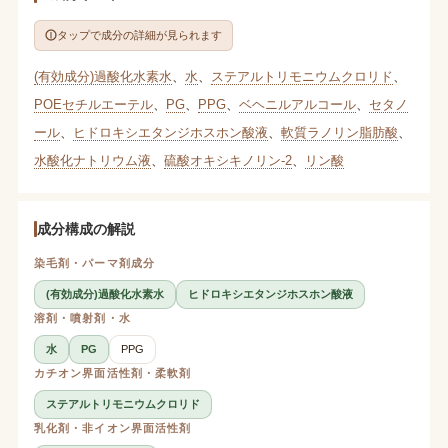
タップで成分の詳細が見られます
(有効成分)過酸化水素水
、
水
、
ステアルトリモニウムクロリド
、
POEセチルエーテル
、
PG
、
PPG
、
ベヘニルアルコール
、
セタノ
ール
、
ヒドロキシエタンジホスホン酸液
、
軟質ラノリン脂肪酸
、
水酸化ナトリウム液
、
硫酸オキシキノリン-2
、
リン酸
成分構成の解説
染毛剤・パーマ剤成分
(有効成分)過酸化水素水
ヒドロキシエタンジホスホン酸液
溶剤・噴射剤・水
水
PG
PPG
カチオン界面活性剤・柔軟剤
ステアルトリモニウムクロリド
乳化剤・非イオン界面活性剤