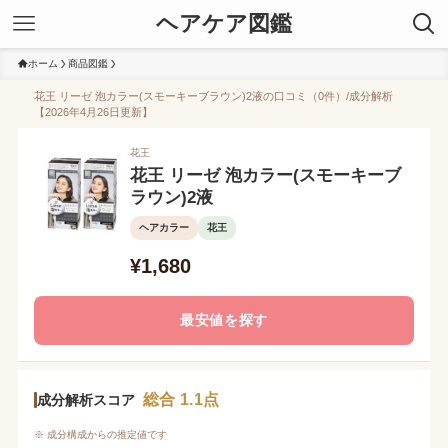
ヘアケア図鑑
ホーム
商品図鑑
花王 リーゼ 泡カラー(スモーキーブラウン)2液の口コミ（0件）/成分解析
【2026年4月26日更新】
花王
花王 リーゼ 泡カラー(スモーキーブ
ラウン)2液
ヘアカラー
花王
¥1,680
最安値を探す
総合 1.1点
成分解析スコア
※ 成分構成からの推定値です