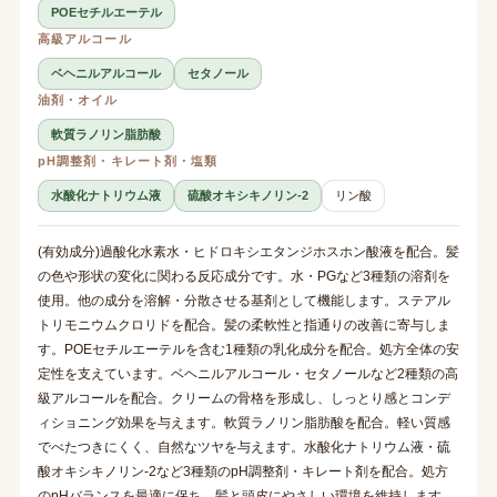
POEセチルエーテル
高級アルコール
ベヘニルアルコール
セタノール
油剤・オイル
軟質ラノリン脂肪酸
pH調整剤・キレート剤・塩類
水酸化ナトリウム液
硫酸オキシキノリン-2
リン酸
(有効成分)過酸化水素水・ヒドロキシエタンジホスホン酸液を配合。髪
の色や形状の変化に関わる反応成分です。水・PGなど3種類の溶剤を
使用。他の成分を溶解・分散させる基剤として機能します。ステアル
トリモニウムクロリドを配合。髪の柔軟性と指通りの改善に寄与しま
す。POEセチルエーテルを含む1種類の乳化成分を配合。処方全体の安
定性を支えています。ベヘニルアルコール・セタノールなど2種類の高
級アルコールを配合。クリームの骨格を形成し、しっとり感とコンデ
ィショニング効果を与えます。軟質ラノリン脂肪酸を配合。軽い質感
でべたつきにくく、自然なツヤを与えます。水酸化ナトリウム液・硫
酸オキシキノリン-2など3種類のpH調整剤・キレート剤を配合。処方
のpHバランスを最適に保ち、髪と頭皮にやさしい環境を維持します。