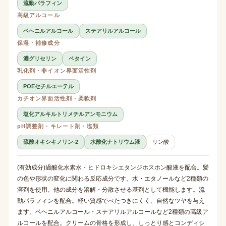
流動パラフィン
高級アルコール
ベヘニルアルコール
ステアリルアルコール
保湿・補修成分
濃グリセリン
ベタイン
乳化剤・非イオン界面活性剤
POEセチルエーテル
カチオン界面活性剤・柔軟剤
塩化アルキルトリメチルアンモニウム
pH調整剤・キレート剤・塩類
硫酸オキシキノリン-2
水酸化ナトリウム液
リン酸
(有効成分)過酸化水素水・ヒドロキシエタンジホスホン酸液を配合。髪
の色や形状の変化に関わる反応成分です。水・エタノールなど2種類の
溶剤を使用。他の成分を溶解・分散させる基剤として機能します。流
動パラフィンを配合。軽い質感でべたつきにくく、自然なツヤを与え
ます。ベヘニルアルコール・ステアリルアルコールなど2種類の高級ア
ルコールを配合。クリームの骨格を形成し、しっとり感とコンディシ