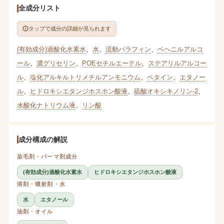
全成分リスト
タップで成分の詳細が見られます
(有効成分)過酸化水素水
、
水
、
流動パラフィン
、
ベヘニルアルコ
ール
、
濃グリセリン
、
POEセチルエーテル
、
ステアリルアルコー
ル
、
塩化アルキルトリメチルアンモニウム
、
ベタイン
、
エタノー
ル
、
ヒドロキシエタンジホスホン酸液
、
硫酸オキシキノリン-2
、
水酸化ナトリウム液
、
リン酸
成分構成の解説
染毛剤・パーマ剤成分
(有効成分)過酸化水素水
ヒドロキシエタンジホスホン酸液
溶剤・噴射剤・水
水
エタノール
油剤・オイル