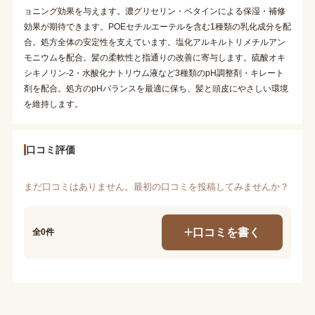
ョニング効果を与えます。濃グリセリン・ベタインによる保湿・補修
効果が期待できます。POEセチルエーテルを含む1種類の乳化成分を配
合。処方全体の安定性を支えています。塩化アルキルトリメチルアン
モニウムを配合。髪の柔軟性と指通りの改善に寄与します。硫酸オキ
シキノリン-2・水酸化ナトリウム液など3種類のpH調整剤・キレート
剤を配合。処方のpHバランスを最適に保ち、髪と頭皮にやさしい環境
を維持します。
口コミ評価
まだ口コミはありません。最初の口コミを投稿してみませんか？
口コミを書く
全0件