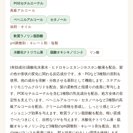
POEセチルエーテル
高級アルコール
ベヘニルアルコール
セタノール
油剤・オイル
軟質ラノリン脂肪酸
pH調整剤・キレート剤・塩類
水酸化ナトリウム液
硫酸オキシキノリン-2
リン酸
(有効成分)過酸化水素水・ヒドロキシエタンジホスホン酸液を配合。髪
の色や形状の変化に関わる反応成分です。水・PGなど3種類の溶剤を
使用。他の成分を溶解・分散させる基剤として機能します。ステアル
トリモニウムクロリドを配合。髪の柔軟性と指通りの改善に寄与しま
す。POEセチルエーテルを含む1種類の乳化成分を配合。処方全体の安
定性を支えています。ベヘニルアルコール・セタノールなど2種類の高
級アルコールを配合。クリームの骨格を形成し、しっとり感とコンデ
ィショニング効果を与えます。軟質ラノリン脂肪酸を配合。軽い質感
でべたつきにくく、自然なツヤを与えます。水酸化ナトリウム液・硫
酸オキシキノリン-2など3種類のpH調整剤・キレート剤を配合。処方
のpHバランスを最適に保ち、髪と頭皮にやさしい環境を維持します。