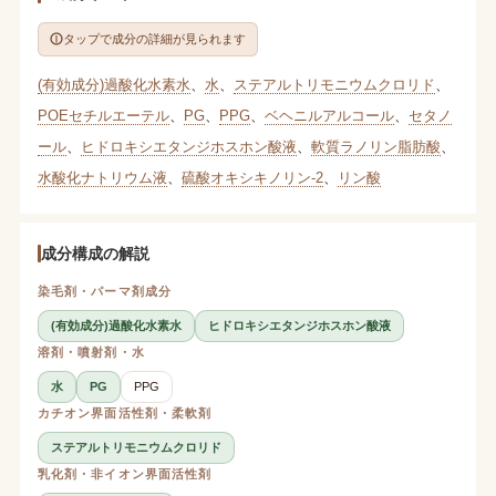
タップで成分の詳細が見られます
(有効成分)過酸化水素水
、
水
、
ステアルトリモニウムクロリド
、
POEセチルエーテル
、
PG
、
PPG
、
ベヘニルアルコール
、
セタノ
ール
、
ヒドロキシエタンジホスホン酸液
、
軟質ラノリン脂肪酸
、
水酸化ナトリウム液
、
硫酸オキシキノリン-2
、
リン酸
成分構成の解説
染毛剤・パーマ剤成分
(有効成分)過酸化水素水
ヒドロキシエタンジホスホン酸液
溶剤・噴射剤・水
水
PG
PPG
カチオン界面活性剤・柔軟剤
ステアルトリモニウムクロリド
乳化剤・非イオン界面活性剤