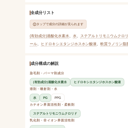
全成分リスト
タップで成分の詳細が見られます
(有効成分)過酸化水素水
、
水
、
ステアルトリモニウムクロ
ール
、
ヒドロキシエタンジホスホン酸液
、
軟質ラノリン脂
成分構成の解説
染毛剤・パーマ剤成分
(有効成分)過酸化水素水
ヒドロキシエタンジホスホン酸液
溶剤・噴射剤・水
水
PG
PPG
カチオン界面活性剤・柔軟剤
ステアルトリモニウムクロリド
乳化剤・非イオン界面活性剤