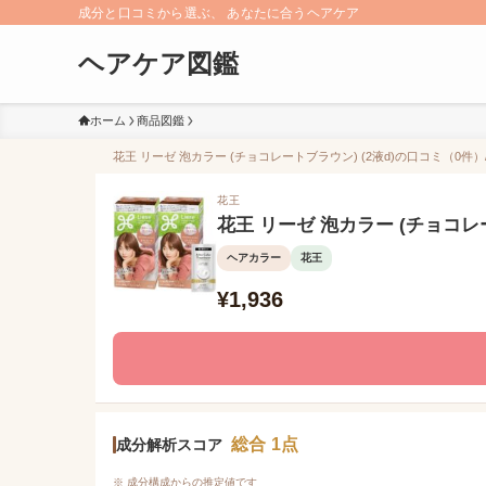
成分と口コミから選ぶ、 あなたに合うヘアケア
ヘアケア図鑑
ホーム
商品図鑑
花王 リーゼ 泡カラー (チョコレートブラウン) (2液d)の口コミ（0件）
花王
花王 リーゼ 泡カラー (チョコレー
ヘアカラー
花王
¥1,936
総合 1点
成分解析スコア
※ 成分構成からの推定値です