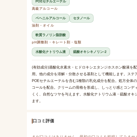
POEセチルエーテル
高級アルコール
ベヘニルアルコール
セタノール
油剤・オイル
軟質ラノリン脂肪酸
pH調整剤・キレート剤・塩類
水酸化ナトリウム液
硫酸オキシキノリン-2
(有効成分)過酸化水素水・ヒドロキシエタンジホスホン酸液を
用。他の成分を溶解・分散させる基剤として機能します。ステ
POEセチルエーテルを含む1種類の乳化成分を配合。処方全体
コールを配合。クリームの骨格を形成し、しっとり感とコンデ
くく、自然なツヤを与えます。水酸化ナトリウム液・硫酸オキシ
ます。
口コミ評価
まだ口コミはありません。最初の口コミを投稿してみませ