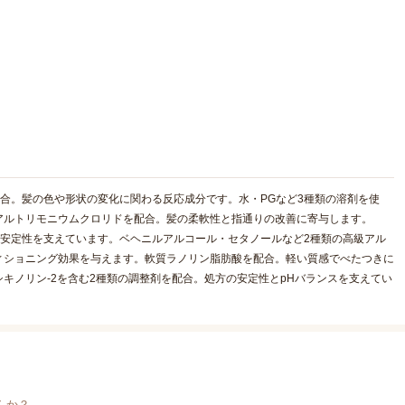
配合。髪の色や形状の変化に関わる反応成分です。水・PGなど3種類の溶剤を使
アルトリモニウムクロリドを配合。髪の柔軟性と指通りの改善に寄与します。
の安定性を支えています。ベヘニルアルコール・セタノールなど2種類の高級アル
ィショニング効果を与えます。軟質ラノリン脂肪酸を配合。軽い質感でべたつきに
キノリン-2を含む2種類の調整剤を配合。処方の安定性とpHバランスを支えてい
んか？