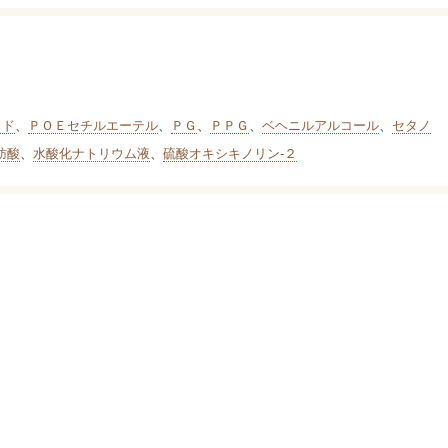
リド
、
ＰＯＥセチルエーテル
、
ＰＧ
、
ＰＰＧ
、
ベヘニルアルコール
、
セタノ
肪酸
、
水酸化ナトリウム液
、
硫酸オキシキノリン-２