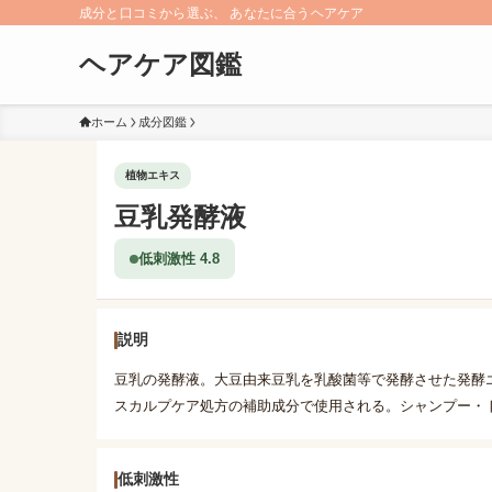
成分と口コミから選ぶ、 あなたに合うヘアケア
ヘアケア図鑑
ホーム
成分図鑑
植物エキス
豆乳発酵液
低刺激性 4.8
説明
豆乳の発酵液。大豆由来豆乳を乳酸菌等で発酵させた発酵
スカルプケア処方の補助成分で使用される。シャンプー・
低刺激性