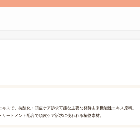
エキスで、抗酸化・頭皮ケア訴求可能な主要な発酵由来機能性エキス原料。
トリートメント配合で頭皮ケア訴求に使われる植物素材。