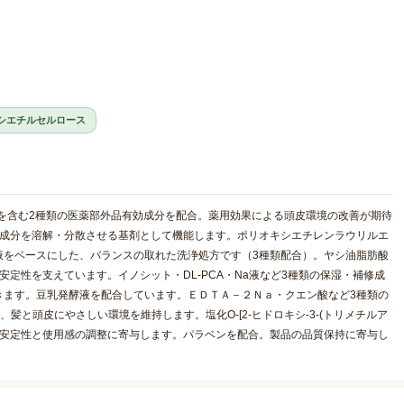
ロキシエチルセルロース
酸を含む2種類の医薬部外品有効成分を配合。薬用効果による頭皮環境の改善が期待
の成分を溶解・分散させる基剤として機能します。ポリオキシエチレンラウリルエ
液をベースにした、バランスの取れた洗浄処方です（3種類配合）。ヤシ油脂肪酸
定性を支えています。イノシット・DL-PCA・Na液など3種類の保湿・補修成
きます。豆乳発酵液を配合しています。ＥＤＴＡ－２Ｎａ・クエン酸など3種類の
髪と頭皮にやさしい環境を維持します。塩化O-[2-ヒドロキシ-3-(トリメチルア
の安定性と使用感の調整に寄与します。パラベンを配合。製品の品質保持に寄与し