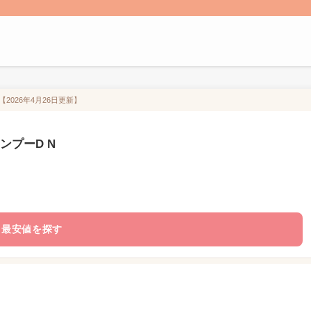
2026年4月26日更新】
ンプーD N
最安値を探す