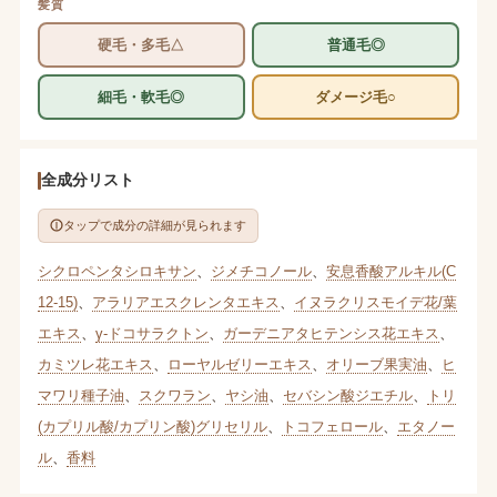
髪質
硬毛・多毛△
普通毛◎
細毛・軟毛◎
ダメージ毛○
全成分リスト
タップで成分の詳細が見られます
シクロペンタシロキサン
、
ジメチコノール
、
安息香酸アルキル(C
12-15)
、
アラリアエスクレンタエキス
、
イヌラクリスモイデ花/葉
エキス
、
γ-ドコサラクトン
、
ガーデニアタヒテンシス花エキス
、
カミツレ花エキス
、
ローヤルゼリーエキス
、
オリーブ果実油
、
ヒ
マワリ種子油
、
スクワラン
、
ヤシ油
、
セバシン酸ジエチル
、
トリ
(カプリル酸/カプリン酸)グリセリル
、
トコフェロール
、
エタノー
ル
、
香料