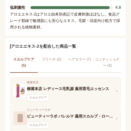
4.8
低刺激性
アロエエキス-2はアロエ由来別表記で皮膚刺激ほぼなし。食品グ
レード類縁で敏感肌にも安心なエキス。毛髪・頭皮向け処方で採
用される植物素材。
アロエエキス-2を配合した商品一覧
スカルプケア
ブリーチ (2)
ヘアカラー (7)
コンディショナ
(5)
ー (3)
柳屋本店
柳屋本店 レディース毛乳源 薬用育毛エッセンス
›
スカルプケア
ビューティーラボ
ビューティーラボ パレルマ 薬用スカルプ・ローション
›
スカルプケア