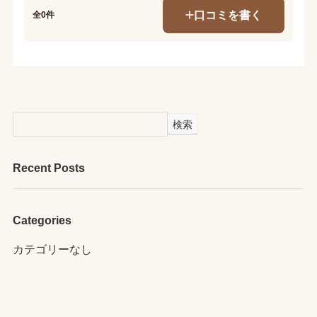
口コミを書く
全0件
検索
Recent Posts
Categories
カテゴリーなし