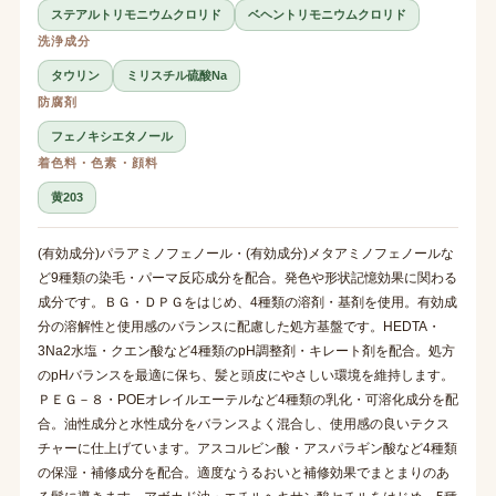
ステアルトリモニウムクロリド
ベヘントリモニウムクロリド
洗浄成分
タウリン
ミリスチル硫酸Na
防腐剤
フェノキシエタノール
着色料・色素・顔料
黄203
(有効成分)パラアミノフェノール・(有効成分)メタアミノフェノールな
ど9種類の染毛・パーマ反応成分を配合。発色や形状記憶効果に関わる
成分です。ＢＧ・ＤＰＧをはじめ、4種類の溶剤・基剤を使用。有効成
分の溶解性と使用感のバランスに配慮した処方基盤です。HEDTA・
3Na2水塩・クエン酸など4種類のpH調整剤・キレート剤を配合。処方
のpHバランスを最適に保ち、髪と頭皮にやさしい環境を維持します。
ＰＥＧ－８・POEオレイルエーテルなど4種類の乳化・可溶化成分を配
合。油性成分と水性成分をバランスよく混合し、使用感の良いテクス
チャーに仕上げています。アスコルビン酸・アスパラギン酸など4種類
の保湿・補修成分を配合。適度なうるおいと補修効果でまとまりのあ