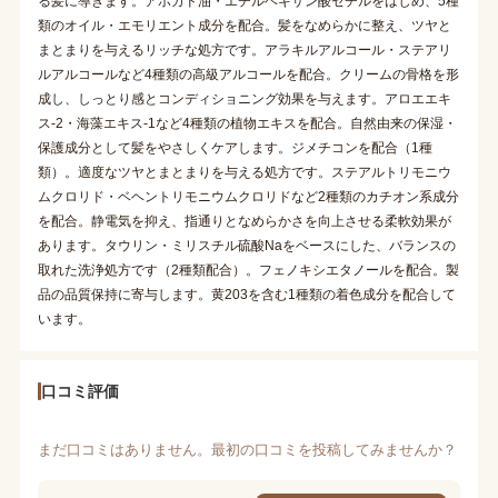
る髪に導きます。アボカド油・エチルヘキサン酸セチルをはじめ、5種
類のオイル・エモリエント成分を配合。髪をなめらかに整え、ツヤと
まとまりを与えるリッチな処方です。アラキルアルコール・ステアリ
ルアルコールなど4種類の高級アルコールを配合。クリームの骨格を形
成し、しっとり感とコンディショニング効果を与えます。アロエエキ
ス-2・海藻エキス-1など4種類の植物エキスを配合。自然由来の保湿・
保護成分として髪をやさしくケアします。ジメチコンを配合（1種
類）。適度なツヤとまとまりを与える処方です。ステアルトリモニウ
ムクロリド・ベヘントリモニウムクロリドなど2種類のカチオン系成分
を配合。静電気を抑え、指通りとなめらかさを向上させる柔軟効果が
あります。タウリン・ミリスチル硫酸Naをベースにした、バランスの
取れた洗浄処方です（2種類配合）。フェノキシエタノールを配合。製
品の品質保持に寄与します。黄203を含む1種類の着色成分を配合して
います。
口コミ評価
まだ口コミはありません。最初の口コミを投稿してみませんか？