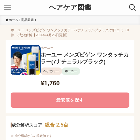
ヘアケア図鑑
ホーム
商品図鑑
ホーユー メンズビゲン ワンタッチカラー(7ナチュラルブラック)の口コミ（0
件）/成分解析【2026年4月26日更新】
ホーユー
ホーユー メンズビゲン ワンタッチカ
ラー(7ナチュラルブラック)
ヘアカラー
ホーユー
¥1,760
最安値を探す
総合 2.5点
成分解析スコア
※ 成分構成からの推定値です