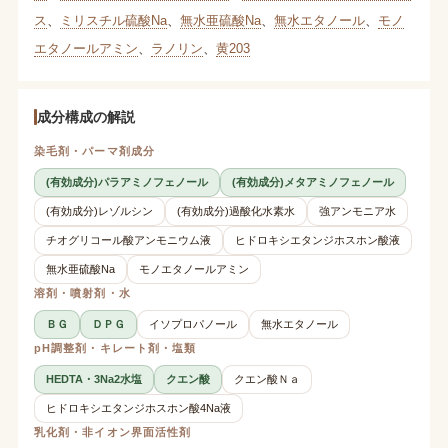
ス
、
ミリスチル硫酸Na
、
無水亜硫酸Na
、
無水エタノール
、
モノ
エタノールアミン
、
ラノリン
、
黄203
成分構成の解説
染毛剤・パーマ剤成分
(有効成分)パラアミノフェノール
(有効成分)メタアミノフェノール
(有効成分)レゾルシン
(有効成分)過酸化水素水
強アンモニア水
チオグリコール酸アンモニウム液
ヒドロキシエタンジホスホン酸液
無水亜硫酸Na
モノエタノールアミン
溶剤・噴射剤・水
ＢＧ
ＤＰＧ
イソプロパノール
無水エタノール
pH調整剤・キレート剤・塩類
HEDTA・3Na2水塩
クエン酸
クエン酸Ｎａ
ヒドロキシエタンジホスホン酸4Na液
乳化剤・非イオン界面活性剤