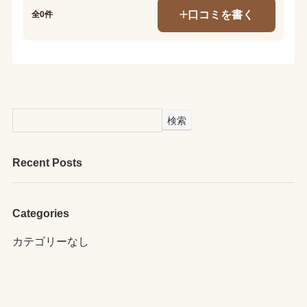
口コミを書く
全0件
検索
Recent Posts
Categories
カテゴリーなし