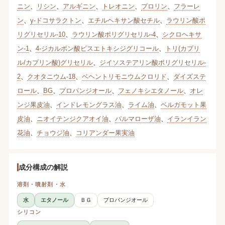
ニン
、
リシン
、
アルギニン
、
トレオニン
、
プロリン
、
フラーレ
ン
、
γ-ドコサラクトン
、
エチルヘキサン酸セチル
、
ラウリン酸ポ
リグリセリル-10
、
ラウリン酸ポリグリセリル-4
、
シクロヘキサ
ン-1
、
4-ジカルボン酸ビスエトキシジグリコール
、
トリ(カプリ
ル/カプリン酸)グリセリル
、
ジイソステアリン酸ポリグリセリル-
2
、
クオタニウム-18
、
ベヘントリモニウムクロリド
、
ダイズステ
ロール
、
BG
、
プロパンジオール
、
フェノキシエタノール
、
オレ
ンジ果皮油
、
インドレモングラス油
、
ライム油
、
ベルガモット果
皮油
、
ニオイテンジクアオイ油
、
パルマローザ油
、
イランイラン
花油
、
チョウジ油
、
コリアンダー果実油
成分構成の解説
溶剤・噴射剤・水
水
エタノール
ＢＧ
プロパンジオール
シリコン