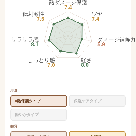
熱ダメージ保護
7.4
低刺激性
ツヤ
7.6
7.4
サラサラ感
ダメージ補修力
8.1
5.9
しっとり感
軽さ
7.0
8.0
用途
熱保護タイプ
保湿ケアタイプ
軽やかタイプ
髪質