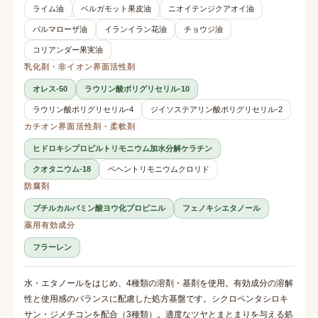
ライム油
ベルガモット果皮油
ニオイテンジクアオイ油
パルマローザ油
イランイラン花油
チョウジ油
コリアンダー果実油
乳化剤・非イオン界面活性剤
オレス-50
ラウリン酸ポリグリセリル-10
ラウリン酸ポリグリセリル-4
ジイソステアリン酸ポリグリセリル-2
カチオン界面活性剤・柔軟剤
ヒドロキシプロピルトリモニウム加水分解ケラチン
クオタニウム-18
ベヘントリモニウムクロリド
防腐剤
ブチルカルバミン酸ヨウ化プロピニル
フェノキシエタノール
薬用有効成分
フラーレン
水・エタノールをはじめ、4種類の溶剤・基剤を使用。有効成分の溶解
性と使用感のバランスに配慮した処方基盤です。シクロペンタシロキ
サン・ジメチコンを配合（3種類）。適度なツヤとまとまりを与える処