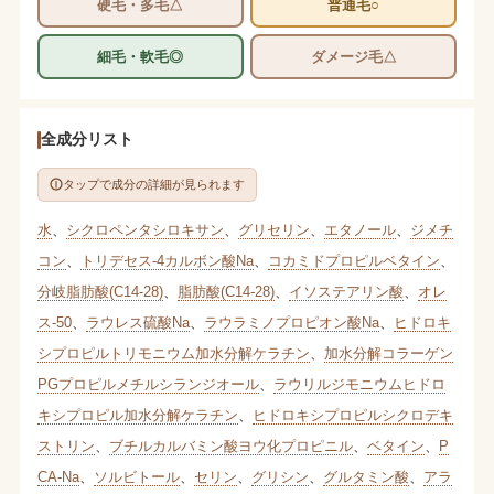
硬毛・多毛△
普通毛○
細毛・軟毛◎
ダメージ毛△
全成分リスト
タップで成分の詳細が見られます
水
、
シクロペンタシロキサン
、
グリセリン
、
エタノール
、
ジメチ
コン
、
トリデセス-4カルボン酸Na
、
コカミドプロピルベタイン
、
分岐脂肪酸(C14-28)
、
脂肪酸(C14-28)
、
イソステアリン酸
、
オレ
ス-50
、
ラウレス硫酸Na
、
ラウラミノプロピオン酸Na
、
ヒドロキ
シプロピルトリモニウム加水分解ケラチン
、
加水分解コラーゲン
PGプロピルメチルシランジオール
、
ラウリルジモニウムヒドロ
キシプロピル加水分解ケラチン
、
ヒドロキシプロピルシクロデキ
ストリン
、
ブチルカルバミン酸ヨウ化プロピニル
、
ベタイン
、
P
CA-Na
、
ソルビトール
、
セリン
、
グリシン
、
グルタミン酸
、
アラ