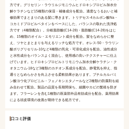
方です。グリセリン・ラウリルジモニウムヒドロキシプロピル加水分
解ケラチンなど15種類の保湿・補修成分を配合。適度なうるおいと補
修効果でまとまりのある髪に導きます。トリデセス-4カルボン酸Na・
コカミドプロピルベタインをベースにした、バランスの取れた洗浄処
方です（4種類配合）。分岐脂肪酸(C14-28)・脂肪酸(C14-28)をはじ
め、15種類のオイル・エモリエント成分を配合。髪をなめらかに整
え、ツヤとまとまりを与えるリッチな処方です。オレス-50・ラウリン
酸ポリグリセリル-10など4種類の乳化・可溶化成分を配合。油性成分
と水性成分をバランスよく混合し、使用感の良いテクスチャーに仕上
げています。ヒドロキシプロピルトリモニウム加水分解ケラチン・ク
オタニウム-18など3種類のカチオン系成分を配合。静電気を抑え、指
通りとなめらかさを向上させる柔軟効果があります。ブチルカルバミ
ン酸ヨウ化プロピニル・フェノキシエタノールなど2種類の防腐剤を組
み合わせて配合。製品の品質を長期間保ち、細菌やカビの繁殖を防ぎ
ます。フラーレンを含む1種類の医薬部外品有効成分を配合。薬用効果
による頭皮環境の改善が期待できる処方です。
口コミ評価