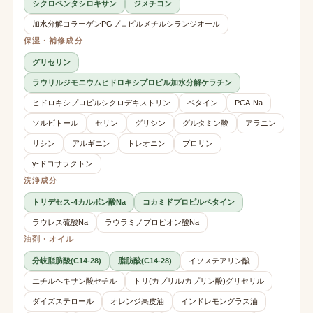
シクロペンタシロキサン
ジメチコン
加水分解コラーゲンPGプロピルメチルシランジオール
保湿・補修成分
グリセリン
ラウリルジモニウムヒドロキシプロピル加水分解ケラチン
ヒドロキシプロピルシクロデキストリン
ベタイン
PCA-Na
ソルビトール
セリン
グリシン
グルタミン酸
アラニン
リシン
アルギニン
トレオニン
プロリン
γ-ドコサラクトン
洗浄成分
トリデセス-4カルボン酸Na
コカミドプロピルベタイン
ラウレス硫酸Na
ラウラミノプロピオン酸Na
油剤・オイル
分岐脂肪酸(C14-28)
脂肪酸(C14-28)
イソステアリン酸
エチルヘキサン酸セチル
トリ(カプリル/カプリン酸)グリセリル
ダイズステロール
オレンジ果皮油
インドレモングラス油