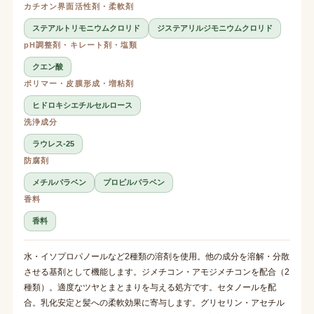
カチオン界面活性剤・柔軟剤
ステアルトリモニウムクロリド
ジステアリルジモニウムクロリド
pH調整剤・キレート剤・塩類
クエン酸
ポリマー・皮膜形成・増粘剤
ヒドロキシエチルセルロース
洗浄成分
ラウレス-25
防腐剤
メチルパラベン
プロピルパラベン
香料
香料
水・イソプロパノールなど2種類の溶剤を使用。他の成分を溶解・分散
させる基剤として機能します。ジメチコン・アモジメチコンを配合（2
種類）。適度なツヤとまとまりを与える処方です。セタノールを配
合。乳化安定と髪への柔軟効果に寄与します。グリセリン・アセチル