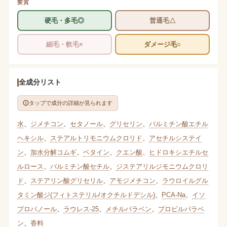
髪質
硬毛・多毛◎
普通毛△
細毛・軟毛×
ダメージ毛○
全成分リスト
タップで成分の詳細が見られます
水
、
ジメチコン
、
セタノール
、
グリセリン
、
パルミチン酸エチル
ヘキシル
、
ステアルトリモニウムクロリド
、
アセチルシステイ
ン
、
加水分解コムギ
、
ベタイン
、
クエン酸
、
ヒドロキシエチルセ
ルロース
、
パルミチン酸セチル
、
ジステアリルジモニウムクロリ
ド
、
ステアリン酸グリセリル
、
アモジメチコン
、
ラウロイルグル
タミン酸ジ(フィトステリル/オクチルドデシル)
、
PCA-Na
、
イソ
プロパノール
、
ラウレス-25
、
メチルパラベン
、
プロピルパラベ
ン
、
香料