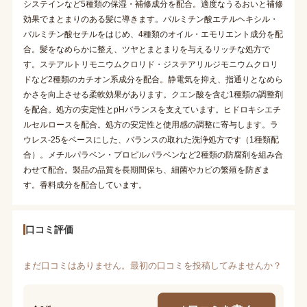
システインなど5種類の保湿・補修成分を配合。適度なうるおいと補修
効果でまとまりのある髪に導きます。パルミチン酸エチルヘキシル・
パルミチン酸セチルをはじめ、4種類のオイル・エモリエント成分を配
合。髪をなめらかに整え、ツヤとまとまりを与えるリッチな処方で
す。ステアルトリモニウムクロリド・ジステアリルジモニウムクロリ
ドなど2種類のカチオン系成分を配合。静電気を抑え、指通りとなめら
かさを向上させる柔軟効果があります。クエン酸を含む1種類の調整剤
を配合。処方の安定性とpHバランスを支えています。ヒドロキシエチ
ルセルロースを配合。処方の安定性と使用感の調整に寄与します。ラ
ウレス-25をベースにした、バランスの取れた洗浄処方です（1種類配
合）。メチルパラベン・プロピルパラベンなど2種類の防腐剤を組み合
わせて配合。製品の品質を長期間保ち、細菌やカビの繁殖を防ぎま
す。香料成分を配合しています。
口コミ評価
まだ口コミはありません。最初の口コミを投稿してみませんか？