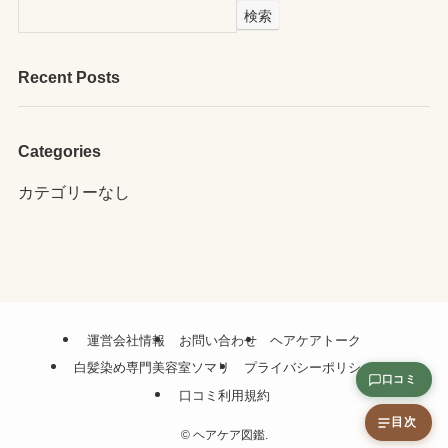
検索
Recent Posts
Categories
カテゴリーなし
運営会社情報
お問い合わせ
ヘアケアトーク
白髪染め専門美容室ソマリ
プライバシーポリシー
口コミ
口コミ利用規約
目次
©
ヘアケア図鑑.