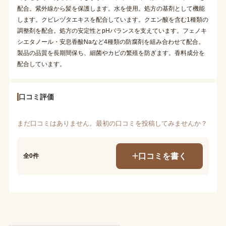
配合。紫外線から髪を保護します。水を使用。処方の基剤として機能
します。クビレヅタエキスを配合しています。クエン酸を含む1種類の
調整剤を配合。処方の安定性とpHバランスを支えています。フェノキ
シエタノール・安息香酸Naなど4種類の防腐剤を組み合わせて配合。
製品の品質を長期間保ち、細菌やカビの繁殖を防ぎます。香料成分を
配合しています。
口コミ評価
まだ口コミはありません。最初の口コミを投稿してみませんか？
口コミを書く
全0件