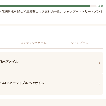
4.8
本伝統訴求可能な和風海藻エキス素材の一例。シャンプー・トリートメント
コンディショナー (2)
シャンプー (2)
プ&ヘアオイル
›
ムース&マネージャブル ヘアオイル
›