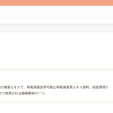
来の海藻エキスで、和風海藻訴求可能な和風海藻系エキス原料。頭皮環境ケ
方で使用される植物素材の一つ。