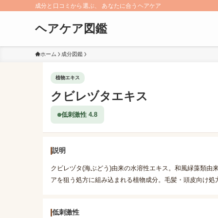
成分と口コミから選ぶ、 あなたに合うヘアケア
ヘアケア図鑑
ホーム
成分図鑑
植物エキス
クビレヅタエキス
低刺激性 4.8
説明
クビレヅタ(海ぶどう)由来の水溶性エキス。和風緑藻類由
アを狙う処方に組み込まれる植物成分。毛髪・頭皮向け処
低刺激性