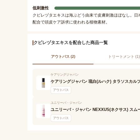
低刺激性
クビレヅタエキスは海ぶどう由来で皮膚刺激ほぼなし。日
配合で頭皮ケア訴求に使われる植物素材。
クビレヅタエキスを配合した商品一覧
アウトバス (2)
トリートメント (1)
ケアリングジャパン
ケアリングジャパン 琉白(ルハク) タラソスカル
アウトバス
ユニリーバ・ジャパン
ユニリーバ・ジャパン NEXXUS(ネクサス) ス
アウトバス