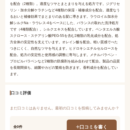
を配合（2種類）。適度なツヤとまとまりを与える処方です。ジグリセ
リン・加水分解ケラチンなど4種類の保湿・補修成分を配合。適度なう
るおいと補修効果でまとまりのある髪に導きます。ラウロイル加水分
解シルクNa・ラウレス-4をベースにした、バランスの取れた洗浄処方
です（4種類配合）。シルクエキスを配合しています。ペンタエルカ酸
スクロース・ステアリン酸PEG-55を含む2種類の乳化成分を配合。処
方全体の安定性を支えています。オレイン酸を配合。軽い質感でべた
つきにくく、自然なツヤを与えます。ヒドロキシエチルセルロースを
配合。処方の安定性と使用感の調整に寄与します。メチルパラベン・
プロピルパラベンなど2種類の防腐剤を組み合わせて配合。製品の品質
を長期間保ち、細菌やカビの繁殖を防ぎます。香料成分を配合してい
ます。
口コミ評価
まだ口コミはありません。最初の口コミを投稿してみませんか？
口コミを書く
全0件