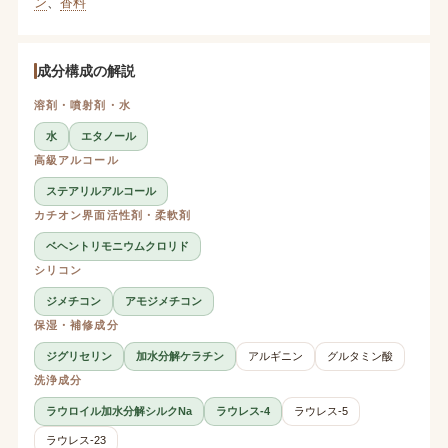
ン
、
香料
成分構成の解説
溶剤・噴射剤・水
水
エタノール
高級アルコール
ステアリルアルコール
カチオン界面活性剤・柔軟剤
ベヘントリモニウムクロリド
シリコン
ジメチコン
アモジメチコン
保湿・補修成分
ジグリセリン
加水分解ケラチン
アルギニン
グルタミン酸
洗浄成分
ラウロイル加水分解シルクNa
ラウレス-4
ラウレス-5
ラウレス-23