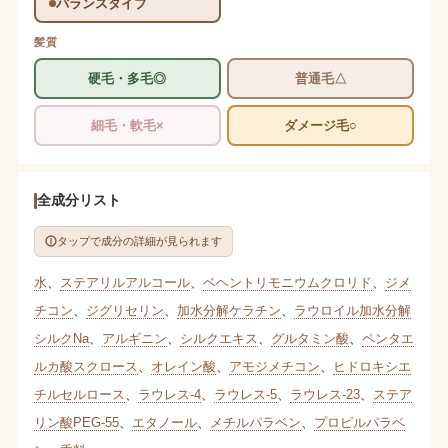
バランスタイプ
髪質
硬毛・多毛◎
普通毛△
細毛・軟毛×
ダメージ毛○
全成分リスト
タップで成分の詳細が見られます
水
、
ステアリルアルコール
、
ベヘントリモニウムクロリド
、
ジメ
チコン
、
ジグリセリン
、
加水分解ケラチン
、
ラウロイル加水分解
シルクNa
、
アルギニン
、
シルクエキス
、
グルタミン酸
、
ペンタエ
ルカ酸スクロース
、
オレイン酸
、
アモジメチコン
、
ヒドロキシエ
チルセルロース
、
ラウレス-4
、
ラウレス-5
、
ラウレス-23
、
ステア
リン酸PEG-55
、
エタノール
、
メチルパラベン
、
プロピルパラベ