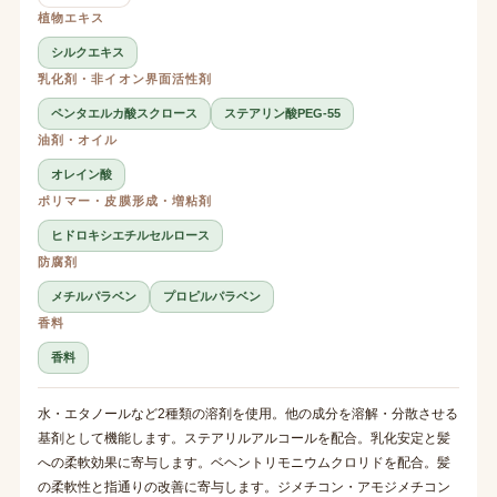
植物エキス
シルクエキス
乳化剤・非イオン界面活性剤
ペンタエルカ酸スクロース
ステアリン酸PEG-55
油剤・オイル
オレイン酸
ポリマー・皮膜形成・増粘剤
ヒドロキシエチルセルロース
防腐剤
メチルパラベン
プロピルパラベン
香料
香料
水・エタノールなど2種類の溶剤を使用。他の成分を溶解・分散させる
基剤として機能します。ステアリルアルコールを配合。乳化安定と髪
への柔軟効果に寄与します。ベヘントリモニウムクロリドを配合。髪
の柔軟性と指通りの改善に寄与します。ジメチコン・アモジメチコン