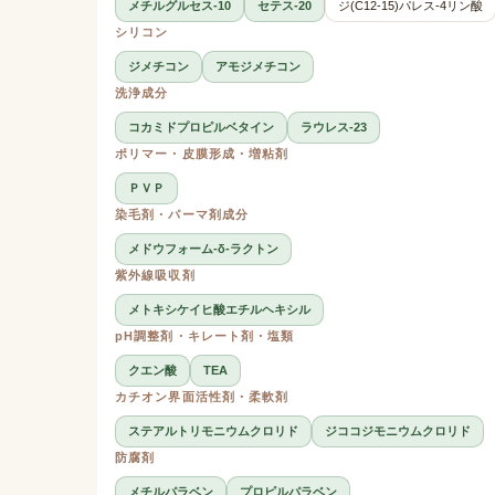
メチルグルセス-10
セテス-20
ジ(C12-15)パレス-4リン酸
シリコン
ジメチコン
アモジメチコン
洗浄成分
コカミドプロピルベタイン
ラウレス-23
ポリマー・皮膜形成・増粘剤
ＰＶＰ
染毛剤・パーマ剤成分
メドウフォーム-δ-ラクトン
紫外線吸収剤
メトキシケイヒ酸エチルヘキシル
pH調整剤・キレート剤・塩類
クエン酸
TEA
カチオン界面活性剤・柔軟剤
ステアルトリモニウムクロリド
ジココジモニウムクロリド
防腐剤
メチルパラベン
プロピルパラベン