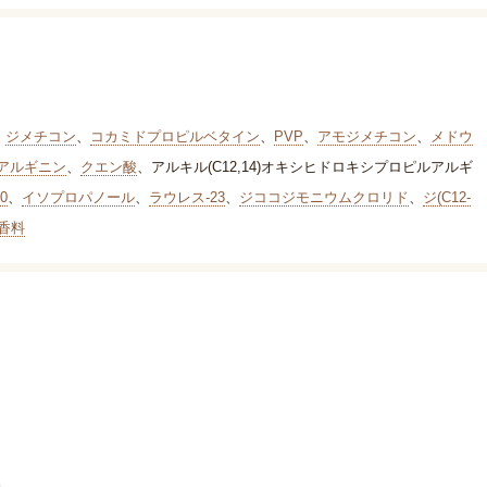
、
ジメチコン
、
コカミドプロピルベタイン
、
PVP
、
アモジメチコン
、
メドウ
アルギニン
、
クエン酸
、
アルキル(C12,14)オキシヒドロキシプロピルアルギ
0
、
イソプロパノール
、
ラウレス-23
、
ジココジモニウムクロリド
、
ジ(C12-
香料