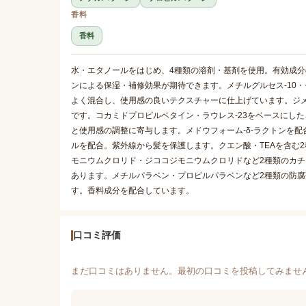
香料
香料
水・エタノールをはじめ、4種類の溶剤・基剤を使用。有効成
ンによる保湿・補修効果が期待できます。メチルグルセス-10・
よく混合し、使用感の良いテクスチャーに仕上げています。ジ
です。コカミドプロピルベタイン・ラウレス-23をベースにし
と使用感の調整に寄与します。メドウフォーム-δ-ラクトンを
ルを配合。紫外線から髪を保護します。クエン酸・TEAを含む
モニウムクロリド・ジココジモニウムクロリドなど2種類のカ
あります。メチルパラベン・プロピルパラベンなど2種類の防
す。香料成分を配合しています。
口コミ評価
まだ口コミはありません。最初の口コミを投稿してみませ