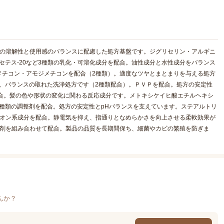
分の溶解性と使用感のバランスに配慮した処方基盤です。ジグリセリン・アルギニ
セテス-20など3種類の乳化・可溶化成分を配合。油性成分と水性成分をバランス
メチコン・アモジメチコンを配合（2種類）。適度なツヤとまとまりを与える処方
た、バランスの取れた洗浄処方です（2種類配合）。ＰＶＰを配合。処方の安定性
配合。髪の色や形状の変化に関わる反応成分です。メトキシケイヒ酸エチルヘキシ
2種類の調整剤を配合。処方の安定性とpHバランスを支えています。ステアルトリ
チオン系成分を配合。静電気を抑え、指通りとなめらかさを向上させる柔軟効果が
腐剤を組み合わせて配合。製品の品質を長期間保ち、細菌やカビの繁殖を防ぎま
んか？