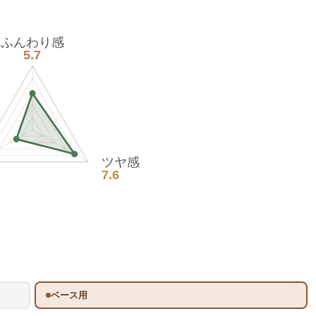
ふんわり感
5.7
ツヤ感
7.6
ベース用