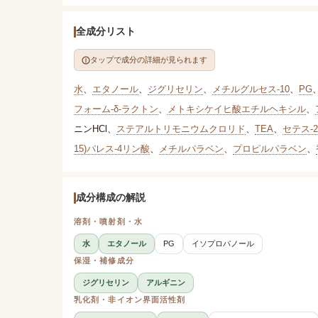
全成分リスト
タップで成分の詳細が見られます
水
、
エタノール
、
ジグリセリン
、
メチルグルセス-10
、
PG
フォーム-δ-ラクトン
、
メトキシケイヒ酸エチルヘキシル
、
ニンHCl
、
ステアルトリモニウムクロリド
、
TEA
、
セテス-2
15)パレス-4リン酸
、
メチルパラベン
、
プロピルパラベン
、
成分構成の解説
溶剤・噴射剤・水
水
エタノール
PG
イソプロパノール
保湿・補修成分
ジグリセリン
アルギニン
乳化剤・非イオン界面活性剤