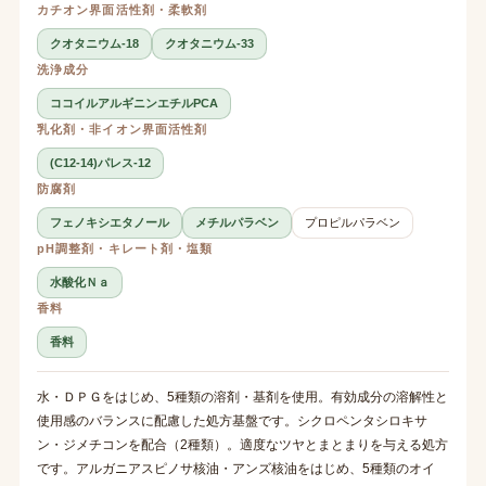
カチオン界面活性剤・柔軟剤
クオタニウム-18
クオタニウム-33
洗浄成分
ココイルアルギニンエチルPCA
乳化剤・非イオン界面活性剤
(C12-14)パレス-12
防腐剤
フェノキシエタノール
メチルパラベン
プロピルパラベン
pH調整剤・キレート剤・塩類
水酸化Ｎａ
香料
香料
水・ＤＰＧをはじめ、5種類の溶剤・基剤を使用。有効成分の溶解性と
使用感のバランスに配慮した処方基盤です。シクロペンタシロキサ
ン・ジメチコンを配合（2種類）。適度なツヤとまとまりを与える処方
です。アルガニアスピノサ核油・アンズ核油をはじめ、5種類のオイ