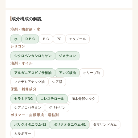
成分構成の解説
溶剤・噴射剤・水
水
ＤＰＧ
ＢＧ
PG
エタノール
シリコン
シクロペンタシロキサン
ジメチコン
油剤・オイル
アルガニアスピノサ核油
アンズ核油
オリーブ油
マカデミアナッツ油
シア脂
保湿・補修成分
セラミドNG
コレステロール
加水分解シルク
シアノコバラミン
グリセリン
ポリマー・皮膜形成・増粘剤
ポリクオタニウム-92
ポリクオタニウム-61
タマリンドガム
カルボマー