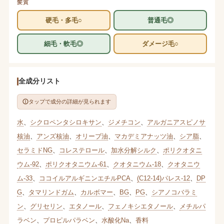
髪質
硬毛・多毛○
普通毛◎
細毛・軟毛◎
ダメージ毛○
全成分リスト
タップで成分の詳細が見られます
水
、
シクロペンタシロキサン
、
ジメチコン
、
アルガニアスピノサ
核油
、
アンズ核油
、
オリーブ油
、
マカデミアナッツ油
、
シア脂
、
セラミドNG
、
コレステロール
、
加水分解シルク
、
ポリクオタニ
ウム-92
、
ポリクオタニウム-61
、
クオタニウム-18
、
クオタニウ
ム-33
、
ココイルアルギニンエチルPCA
、
(C12-14)パレス-12
、
DP
G
、
タマリンドガム
、
カルボマー
、
BG
、
PG
、
シアノコバラミ
ン
、
グリセリン
、
エタノール
、
フェノキシエタノール
、
メチルパ
ラベン
、
プロピルパラベン
、
水酸化Na
、
香料