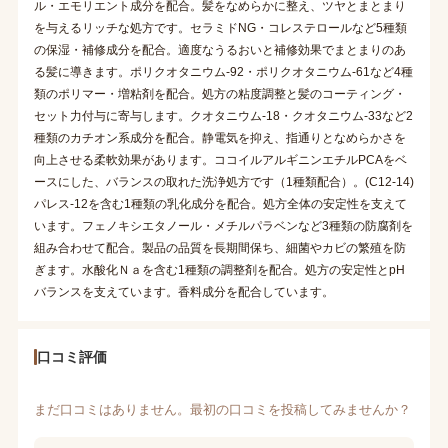
ル・エモリエント成分を配合。髪をなめらかに整え、ツヤとまとまり
を与えるリッチな処方です。セラミドNG・コレステロールなど5種類
の保湿・補修成分を配合。適度なうるおいと補修効果でまとまりのあ
る髪に導きます。ポリクオタニウム-92・ポリクオタニウム-61など4種
類のポリマー・増粘剤を配合。処方の粘度調整と髪のコーティング・
セット力付与に寄与します。クオタニウム-18・クオタニウム-33など2
種類のカチオン系成分を配合。静電気を抑え、指通りとなめらかさを
向上させる柔軟効果があります。ココイルアルギニンエチルPCAをベ
ースにした、バランスの取れた洗浄処方です（1種類配合）。(C12-14)
パレス-12を含む1種類の乳化成分を配合。処方全体の安定性を支えて
います。フェノキシエタノール・メチルパラベンなど3種類の防腐剤を
組み合わせて配合。製品の品質を長期間保ち、細菌やカビの繁殖を防
ぎます。水酸化Ｎａを含む1種類の調整剤を配合。処方の安定性とpH
バランスを支えています。香料成分を配合しています。
口コミ評価
まだ口コミはありません。最初の口コミを投稿してみませんか？