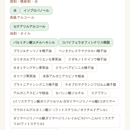
溶剤・噴射剤・水
水
イソプロパノール
高級アルコール
セテアリルアルコール
油剤・オイル
パルミチン酸エチルヘキシル
コパイフェラオフィシナリス樹脂
ブラジルナッツノキ種子油
ペンタクレスラマクロロバ種子油
カリオカルブラジリエンセ果実油
クダモノトケイソウ種子油
オオミテングヤシ果実油
クランベアビシニカ種子油
オリーブ果実油
水添アルガニアスピノサ核油
プラトニアインシグニス種子脂
テオブロマグランジフロルム種子脂
アルガニアスピノサ核油
セバシン酸ジエチル
スクワラン
(イソステアリン酸ポリグリセリル-2/ダイマージリノール酸)コポリマー
ラウロイルグルタミン酸ジ（フィトステリル／オクチルドデシル）
ダイマージリノール酸ダイマージリノレイルビス(ベヘニル/イソステア
リル/フィトステリル)