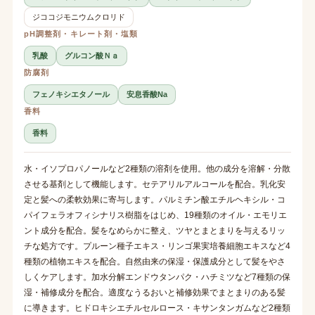
ジココジモニウムクロリド
pH調整剤・キレート剤・塩類
乳酸
グルコン酸Ｎａ
防腐剤
フェノキシエタノール
安息香酸Na
香料
香料
水・イソプロパノールなど2種類の溶剤を使用。他の成分を溶解・分散
させる基剤として機能します。セテアリルアルコールを配合。乳化安
定と髪への柔軟効果に寄与します。パルミチン酸エチルヘキシル・コ
パイフェラオフィシナリス樹脂をはじめ、19種類のオイル・エモリエ
ント成分を配合。髪をなめらかに整え、ツヤとまとまりを与えるリッ
チな処方です。プルーン種子エキス・リンゴ果実培養細胞エキスなど4
種類の植物エキスを配合。自然由来の保湿・保護成分として髪をやさ
しくケアします。加水分解エンドウタンパク・ハチミツなど7種類の保
湿・補修成分を配合。適度なうるおいと補修効果でまとまりのある髪
に導きます。ヒドロキシエチルセルロース・キサンタンガムなど2種類