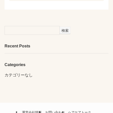
検索
Recent Posts
Categories
カテゴリーなし
運営会社情報
お問い合わせ
ヘアケアトーク