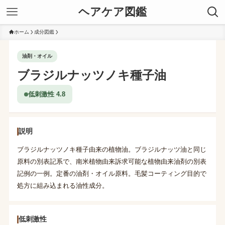
ヘアケア図鑑
ホーム
成分図鑑
油剤・オイル
ブラジルナッツノキ種子油
低刺激性 4.8
説明
ブラジルナッツノキ種子由来の植物油。ブラジルナッツ油と同じ
原料の別表記系で、南米植物由来訴求可能な植物由来油剤の別表
記例の一例。定番の油剤・オイル原料。毛髪コーティング目的で
処方に組み込まれる油性成分。
低刺激性