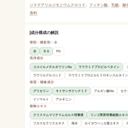
ジステアリルジモニウムクロリド
、
フィチン酸
、
乳酸
、
酸
香料
成分構成の解説
溶剤・噴射剤・水
水
ＢＧ
PG
洗浄成分
ココイルメチルタウリンNa
ラウラミドプロピルベタイン
ラウリルグルコシド
ラウラミドプロピルヒドロキシスルタイン
保湿・補修成分
グリセリン
キトサンサクシナミド
アルギン酸Na
セラ
イソマルト
アルギニン
植物エキス
クリスマムマリチマムカルス培養液
リンゴ果実培養細胞エキス
フカスセラツスエキス
海水
セイヨウハッカ葉エキス