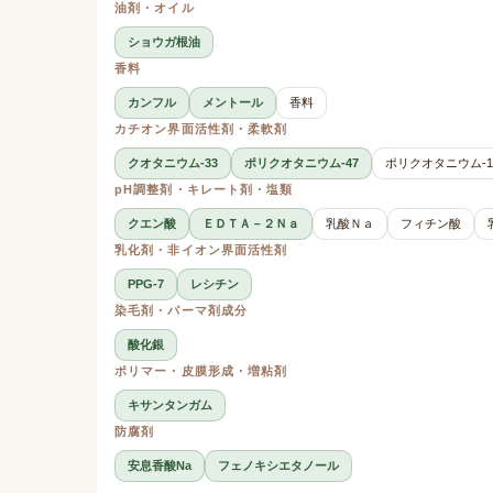
油剤・オイル
ショウガ根油
香料
カンフル
メントール
香料
カチオン界面活性剤・柔軟剤
クオタニウム-33
ポリクオタニウム-47
ポリクオタニウム-1
pH調整剤・キレート剤・塩類
クエン酸
ＥＤＴＡ－２Ｎａ
乳酸Ｎａ
フィチン酸
乳化剤・非イオン界面活性剤
PPG-7
レシチン
染毛剤・パーマ剤成分
酸化銀
ポリマー・皮膜形成・増粘剤
キサンタンガム
防腐剤
安息香酸Na
フェノキシエタノール