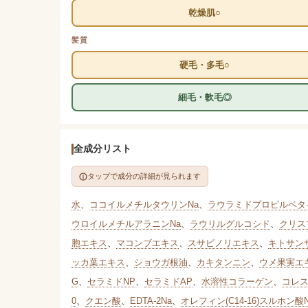
乾燥肌○
髪質
硬毛・多毛○
細毛・軟毛◎
全成分リスト
タップで成分の詳細が見られます
水
、
ココイルメチルタウリンNa
、
ラウラミドプロピルベタ
ウロイルメチルアラニンNa
、
ラウリルグルコシド
、
クリス
胞エキス
、
マコンブエキス
、
スサビノリエキス
、
キトサン
ッカ葉エキス
、
ショウガ根油
、
カキタンニン
、
ウメ果実エ
G
、
セラミドNP
、
セラミドAP
、
水溶性コラーゲン
、
コレ
0
、
クエン酸
、
EDTA-2Na
、
オレフィン(C14-16)スルホン酸