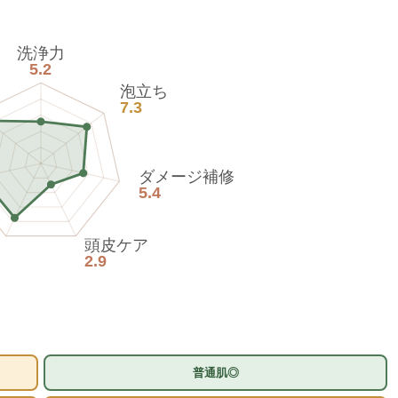
洗浄力
5.2
泡立ち
7.3
ダメージ補修
5.4
頭皮ケア
2.9
普通肌◎