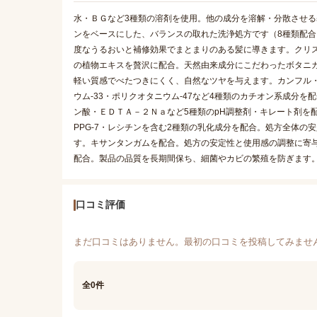
水・ＢＧなど3種類の溶剤を使用。他の成分を溶解・分散させる
ンをベースにした、バランスの取れた洗浄処方です（8種類配合
度なうるおいと補修効果でまとまりのある髪に導きます。クリス
の植物エキスを贅沢に配合。天然由来成分にこだわったボタニ
軽い質感でべたつきにくく、自然なツヤを与えます。カンフル
ウム-33・ポリクオタニウム-47など4種類のカチオン系成分
ン酸・ＥＤＴＡ－２Ｎａなど5種類のpH調整剤・キレート剤を
PPG-7・レシチンを含む2種類の乳化成分を配合。処方全体
す。キサンタンガムを配合。処方の安定性と使用感の調整に寄与
配合。製品の品質を長期間保ち、細菌やカビの繁殖を防ぎます
口コミ評価
まだ口コミはありません。最初の口コミを投稿してみませ
全0件