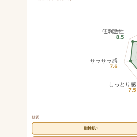
低刺激性
8.5
サラサラ感
7.6
しっとり感
7.5
肌質
脂性肌○