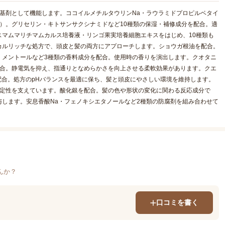
基剤として機能します。ココイルメチルタウリンNa・ラウラミドプロピルベタイ
）。グリセリン・キトサンサクシナミドなど10種類の保湿・補修成分を配合。適
マムマリチマムカルス培養液・リンゴ果実培養細胞エキスをはじめ、10種類も
カルリッチな処方で、頭皮と髪の両方にアプローチします。ショウガ根油を配合。
・メントールなど3種類の香料成分を配合。使用時の香りを演出します。クオタニ
を配合。静電気を抑え、指通りとなめらかさを向上させる柔軟効果があります。クエ
配合。処方のpHバランスを最適に保ち、髪と頭皮にやさしい環境を維持します。
の安定性を支えています。酸化銀を配合。髪の色や形状の変化に関わる反応成分で
します。安息香酸Na・フェノキシエタノールなど2種類の防腐剤を組み合わせて
。
んか？
口コミを書く