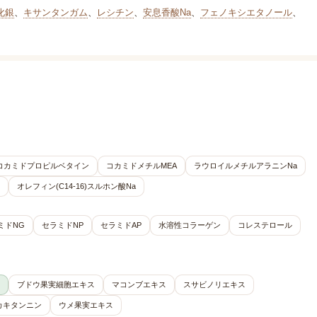
化銀
、
キサンタンガム
、
レシチン
、
安息香酸Na
、
フェノキシエタノール
、
コカミドプロピルベタイン
コカミドメチルMEA
ラウロイルメチルアラニンNa
オレフィン(C14-16)スルホン酸Na
ミドNG
セラミドNP
セラミドAP
水溶性コラーゲン
コレステロール
ブドウ果実細胞エキス
マコンブエキス
スサビノリエキス
カキタンニン
ウメ果実エキス