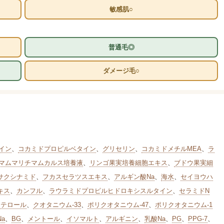
敏感肌○
普通毛◎
ダメージ毛○
イン
、
コカミドプロピルベタイン
、
グリセリン
、
コカミドメチルMEA
、
ラ
マムマリチマムカルス培養液
、
リンゴ果実培養細胞エキス
、
ブドウ果実細
サクシナミド
、
フカスセラツスエキス
、
アルギン酸Na
、
海水
、
セイヨウハ
キス
、
カンフル
、
ラウラミドプロピルヒドロキシスルタイン
、
セラミドN
ステロール
、
クオタニウム-33
、
ポリクオタニウム-47
、
ポリクオタニウム-1
Na
、
BG
、
メントール
、
イソマルト
、
アルギニン
、
乳酸Na
、
PG
、
PPG-7
、