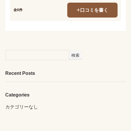
口コミを書く
全0件
検索
Recent Posts
Categories
カテゴリーなし