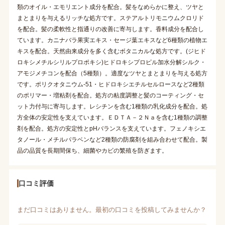
類のオイル・エモリエント成分を配合。髪をなめらかに整え、ツヤと
まとまりを与えるリッチな処方です。ステアルトリモニウムクロリド
を配合。髪の柔軟性と指通りの改善に寄与します。香料成分を配合し
ています。カニナバラ果実エキス・セージ葉エキスなど6種類の植物エ
キスを配合。天然由来成分を多く含むボタニカルな処方です。(ジヒド
ロキシメチルシリルプロポキシ)ヒドロキシプロピル加水分解シルク・
アモジメチコンを配合（5種類）。適度なツヤとまとまりを与える処方
です。ポリクオタニウム-51・ヒドロキシエチルセルロースなど2種類
のポリマー・増粘剤を配合。処方の粘度調整と髪のコーティング・セ
ット力付与に寄与します。レシチンを含む1種類の乳化成分を配合。処
方全体の安定性を支えています。ＥＤＴＡ－２Ｎａを含む1種類の調整
剤を配合。処方の安定性とpHバランスを支えています。フェノキシエ
タノール・メチルパラベンなど2種類の防腐剤を組み合わせて配合。製
品の品質を長期間保ち、細菌やカビの繁殖を防ぎます。
口コミ評価
まだ口コミはありません。最初の口コミを投稿してみませんか？