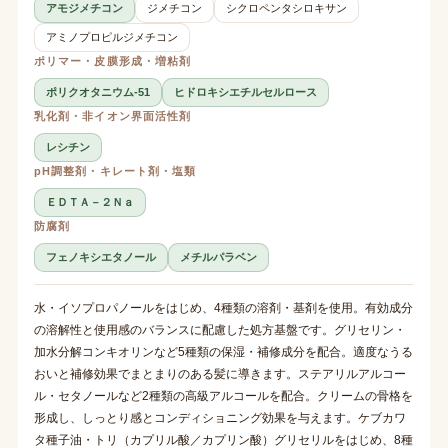
アモジメチコン
ジメチコン
シクロペンタシロキサン
アミノプロピルジメチコン
ポリマー・皮膜形成・増粘剤
ポリクオタニウム-51
ヒドロキシエチルセルロース
乳化剤・非イオン界面活性剤
レシチン
pH調整剤・キレート剤・塩類
ＥＤＴＡ－２Ｎａ
防腐剤
フェノキシエタノール
メチルパラベン
水・イソプロパノールをはじめ、4種類の溶剤・基剤を使用。有効成分
の溶解性と使用感のバランスに配慮した処方基盤です。グリセリン・
加水分解コンキオリンなど5種類の保湿・補修成分を配合。適度なうる
おいと補修効果でまとまりのある髪に導きます。ステアリルアルコー
ル・セタノールなど2種類の高級アルコールを配合。クリームの骨格を
形成し、しっとり感とコンディショニング効果を与えます。ケブカワ
タ種子油・トリ（カプリル酸／カプリン酸）グリセリルをはじめ、8種