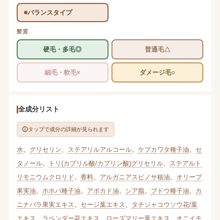
バランスタイプ
髪質
硬毛・多毛◎
普通毛△
細毛・軟毛×
ダメージ毛○
全成分リスト
タップで成分の詳細が見られます
水
、
グリセリン
、
ステアリルアルコール
、
ケブカワタ種子油
、
セ
タノール
、
トリ(カプリル酸/カプリン酸)グリセリル
、
ステアルト
リモニウムクロリド
、
香料
、
アルガニアスピノサ核油
、
オリーブ
果実油
、
ホホバ種子油
、
アボカド油
、
シア脂
、
ブドウ種子油
、
カ
ニナバラ果実エキス
、
セージ葉エキス
、
タチジャコウソウ花/葉
エキス
、
ラベンダー花エキス
、
ローズマリー葉エキス
、
オニイチ