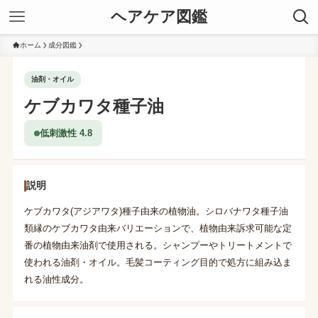
ヘアケア図鑑
ホーム
成分図鑑
油剤・オイル
ケブカワタ種子油
低刺激性 4.8
説明
ケブカワタ(アジアワタ)種子由来の植物油。シロバナワタ種子油
類縁のケブカワタ由来バリエーションで、植物由来訴求可能な定
番の植物由来油剤で使用される。シャンプーやトリートメントで
使われる油剤・オイル。毛髪コーティング目的で処方に組み込ま
れる油性成分。