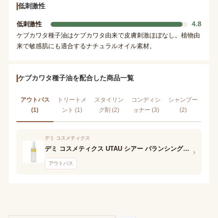
低刺激性
4.8
低刺激性
ケブカワタ種子油はケブカワタ由来で皮膚刺激ほぼなし。植物由
来で敏感肌にも適合するナチュラルオイル素材。
ケブカワタ種子油を配合した商品一覧
アウトバス
トリートメ
スタイリン
コンディシ
シャンプー
(1)
ント (1)
グ剤 (2)
ョナー (3)
(2)
デミ コスメティクス
デミ コスメティクス UTAU シアー バランシングミスト
›
アウトバス