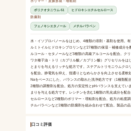
ポリマー・皮膜形成・増粘剤
ポリクオタニウム-51
ヒドロキシエチルセルロース
防腐剤
フェノキシエタノール
メチルパラベン
水・イソプロパノールをはじめ、4種類の溶剤・基剤を使用。
ルミトイルヒドロキシプロリンなど27種類の保湿・補修成分を
ルコール・セタノールなど3種類の高級アルコールを配合。ク
ワタ種子油・トリ（カプリル酸／カプリン酸）グリセリルをは
とまりを与えるリッチな処方です。ステアルトリモニウムクロ
を配合。静電気を抑え、指通りとなめらかさを向上させる柔軟
Naをベースにした、バランスの取れた洗浄処方です（1種類配
2種類の調整剤を配合。処方の安定性とpHバランスを支えてい
まりを与える処方です。レシチンを含む1種類の乳化成分を配合
セルロースなど2種類のポリマー・増粘剤を配合。処方の粘度
チルパラベンなど2種類の防腐剤を組み合わせて配合。製品の
口コミ評価