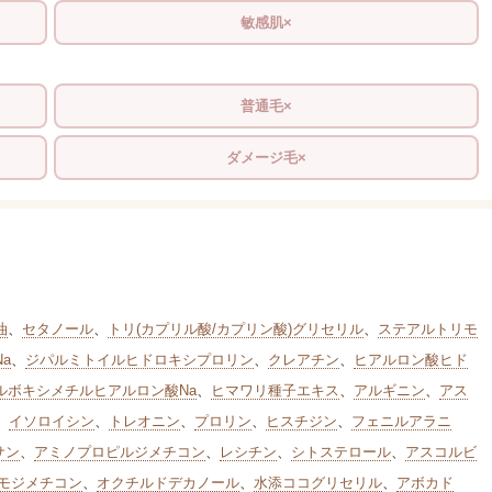
敏感肌×
普通毛×
ダメージ毛×
油
、
セタノール
、
トリ(カプリル酸/カプリン酸)グリセリル
、
ステアルトリモ
a
、
ジパルミトイルヒドロキシプロリン
、
クレアチン
、
ヒアルロン酸ヒド
ルボキシメチルヒアルロン酸Na
、
ヒマワリ種子エキス
、
アルギニン
、
アス
、
イソロイシン
、
トレオニン
、
プロリン
、
ヒスチジン
、
フェニルアラニ
サン
、
アミノプロピルジメチコン
、
レシチン
、
シトステロール
、
アスコルビ
モジメチコン
、
オクチルドデカノール
、
水添ココグリセリル
、
アボカド