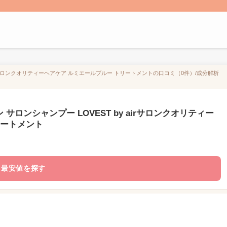
airサロンクオリティーヘアケア ルミエールブルー トリートメントの口コミ（0件）/成分解析
ロンシャンプー LOVEST by airサロンクオリティー
リートメント
最安値を探す