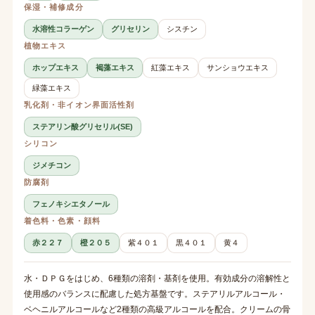
保湿・補修成分
水溶性コラーゲン
グリセリン
シスチン
植物エキス
ホップエキス
褐藻エキス
紅藻エキス
サンショウエキス
緑藻エキス
乳化剤・非イオン界面活性剤
ステアリン酸グリセリル(SE)
シリコン
ジメチコン
防腐剤
フェノキシエタノール
着色料・色素・顔料
赤２２７
橙２０５
紫４０１
黒４０１
黄４
水・ＤＰＧをはじめ、6種類の溶剤・基剤を使用。有効成分の溶解性と
使用感のバランスに配慮した処方基盤です。ステアリルアルコール・
ベヘニルアルコールなど2種類の高級アルコールを配合。クリームの骨