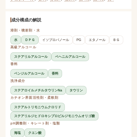
成分構成の解説
溶剤・噴射剤・水
水
ＤＰＧ
イソプロパノール
PG
エタノール
ＢＧ
高級アルコール
ステアリルアルコール
ベヘニルアルコール
香料
ベンジルアルコール
香料
洗浄成分
ステアロイルメチルタウリンNa
タウリン
カチオン界面活性剤・柔軟剤
ステアルトリモニウムクロリド
ステアリルジヒドロキシプロピルジモニウムオリゴ糖
pH調整剤・キレート剤・塩類
海塩
クエン酸