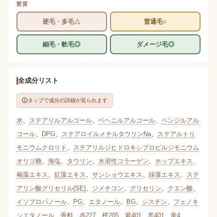
髪質
硬毛・多毛△
普通毛○
細毛・軟毛◎
ダメージ毛◎
全成分リスト
タップで成分の詳細が見られます
水
、
ステアリルアルコール
、
ベヘニルアルコール
、
ベンジルアル
コール
、
DPG
、
ステアロイルメチルタウリンNa
、
ステアルトリ
モニウムクロリド
、
ステアリルジヒドロキシプロピルジモニウム
オリゴ糖
、
海塩
、
タウリン
、
水溶性コラーゲン
、
ホップエキス
、
褐藻エキス
、
紅藻エキス
、
サンショウエキス
、
緑藻エキス
、
ステ
アリン酸グリセリル(SE)
、
ジメチコン
、
グリセリン
、
クエン酸
、
イソプロパノール
、
PG
、
エタノール
、
BG
、
シスチン
、
フェノキ
シエタノール
、
香料
、
赤227
、
橙205
、
紫401
、
黒401
、
黄4