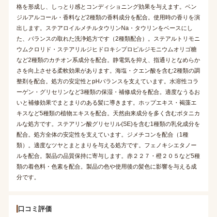
格を形成し、しっとり感とコンディショニング効果を与えます。ベン
ジルアルコール・香料など2種類の香料成分を配合。使用時の香りを演
出します。ステアロイルメチルタウリンNa・タウリンをベースにし
た、バランスの取れた洗浄処方です（2種類配合）。ステアルトリモニ
ウムクロリド・ステアリルジヒドロキシプロピルジモニウムオリゴ糖
など2種類のカチオン系成分を配合。静電気を抑え、指通りとなめらか
さを向上させる柔軟効果があります。海塩・クエン酸を含む2種類の調
整剤を配合。処方の安定性とpHバランスを支えています。水溶性コラ
ーゲン・グリセリンなど3種類の保湿・補修成分を配合。適度なうるお
いと補修効果でまとまりのある髪に導きます。ホップエキス・褐藻エ
キスなど5種類の植物エキスを配合。天然由来成分を多く含むボタニカ
ルな処方です。ステアリン酸グリセリル(SE)を含む1種類の乳化成分を
配合。処方全体の安定性を支えています。ジメチコンを配合（1種
類）。適度なツヤとまとまりを与える処方です。フェノキシエタノー
ルを配合。製品の品質保持に寄与します。赤２２７・橙２０５など5種
類の着色料・色素を配合。製品の色や使用後の髪色に影響を与える成
分です。
口コミ評価