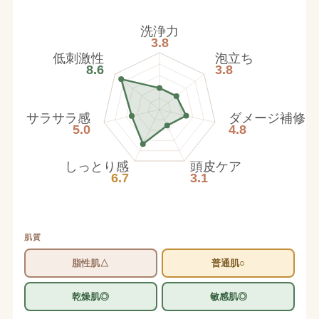
洗浄力
3.8
低刺激性
泡立ち
8.6
3.8
サラサラ感
ダメージ補修
5.0
4.8
しっとり感
頭皮ケア
6.7
3.1
肌質
脂性肌△
普通肌○
乾燥肌◎
敏感肌◎