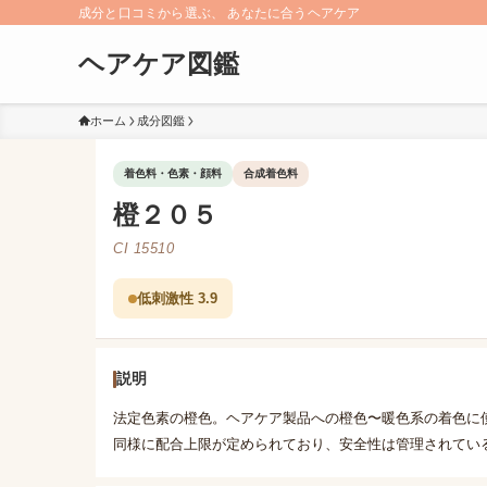
成分と口コミから選ぶ、 あなたに合うヘアケア
ヘアケア図鑑
ホーム
成分図鑑
着色料・色素・顔料
合成着色料
橙２０５
CI 15510
低刺激性 3.9
説明
法定色素の橙色。ヘアケア製品への橙色〜暖色系の着色に
同様に配合上限が定められており、安全性は管理されてい