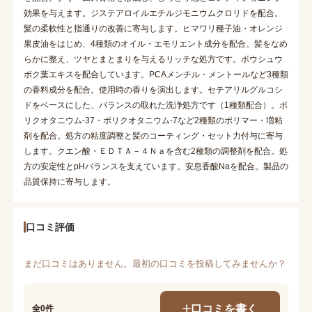
効果を与えます。ジステアロイルエチルジモニウムクロリドを配合。
髪の柔軟性と指通りの改善に寄与します。ヒマワリ種子油・オレンジ
果皮油をはじめ、4種類のオイル・エモリエント成分を配合。髪をなめ
らかに整え、ツヤとまとまりを与えるリッチな処方です。ボウシュウ
ボク葉エキスを配合しています。PCAメンチル・メントールなど3種類
の香料成分を配合。使用時の香りを演出します。セテアリルグルコシ
ドをベースにした、バランスの取れた洗浄処方です（1種類配合）。ポ
リクオタニウム-37・ポリクオタニウム-7など2種類のポリマー・増粘
剤を配合。処方の粘度調整と髪のコーティング・セット力付与に寄与
します。クエン酸・ＥＤＴＡ－４Ｎａを含む2種類の調整剤を配合。処
方の安定性とpHバランスを支えています。安息香酸Naを配合。製品の
品質保持に寄与します。
口コミ評価
まだ口コミはありません。最初の口コミを投稿してみませんか？
口コミを書く
全0件