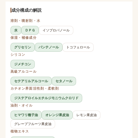
成分構成の解説
溶剤・噴射剤・水
水
ＤＰＧ
イソプロパノール
保湿・補修成分
グリセリン
パンテノール
トコフェロール
シリコン
ジメチコン
高級アルコール
セテアリルアルコール
セタノール
カチオン界面活性剤・柔軟剤
ジステアロイルエチルジモニウムクロリド
油剤・オイル
ヒマワリ種子油
オレンジ果皮油
レモン果皮油
グレープフルーツ果皮油
植物エキス