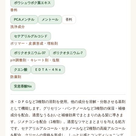
ボウシュウボク葉エキス
香料
PCAメンチル
メントール
香料
洗浄成分
セテアリルグルコシド
ポリマー・皮膜形成・増粘剤
ポリクオタニウム-37
ポリクオタニウム-7
pH調整剤・キレート剤・塩類
クエン酸
ＥＤＴＡ－４Ｎａ
防腐剤
安息香酸Na
水・ＤＰＧなど3種類の溶剤を使用。他の成分を溶解・分散させる基剤
として機能します。グリセリン・パンテノールなど3種類の保湿・補修
成分を配合。適度なうるおいと補修効果でまとまりのある髪に導きま
す。ジメチコンを配合（1種類）。適度なツヤとまとまりを与える処方
です。セテアリルアルコール・セタノールなど2種類の高級アルコール
を配合。クリームの骨格を形成し、しっとり感とコンディショニング