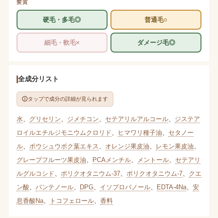
髪質
硬毛・多毛◎
普通毛○
細毛・軟毛×
ダメージ毛◎
全成分リスト
タップで成分の詳細が見られます
水
、
グリセリン
、
ジメチコン
、
セテアリルアルコール
、
ジステア
ロイルエチルジモニウムクロリド
、
ヒマワリ種子油
、
セタノー
ル
、
ボウシュウボク葉エキス
、
オレンジ果皮油
、
レモン果皮油
、
グレープフルーツ果皮油
、
PCAメンチル
、
メントール
、
セテアリ
ルグルコシド
、
ポリクオタニウム-37
、
ポリクオタニウム-7
、
クエ
ン酸
、
パンテノール
、
DPG
、
イソプロパノール
、
EDTA-4Na
、
安
息香酸Na
、
トコフェロール
、
香料