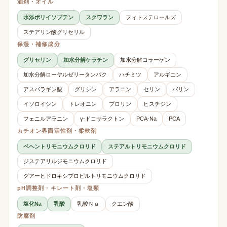
油剤・オイル
水添ポリイソブテン
スクワラン
フィトステロールズ
ステアリン酸グリセリル
保湿・補修成分
グリセリン
加水分解ケラチン
加水分解コラーゲン
加水分解ローヤルゼリータンパク
ハチミツ
アルギニン
アスパラギン酸
グリシン
アラニン
セリン
バリン
イソロイシン
トレオニン
プロリン
ヒスチジン
フェニルアラニン
γ-ドコサラクトン
PCA-Na
PCA
カチオン界面活性剤・柔軟剤
ベヘントリモニウムクロリド
ステアルトリモニウムクロリド
ジステアリルジモニウムクロリド
グアーヒドロキシプロピルトリモニウムクロリド
pH調整剤・キレート剤・塩類
塩化Na
乳酸
乳酸Ｎａ
クエン酸
防腐剤