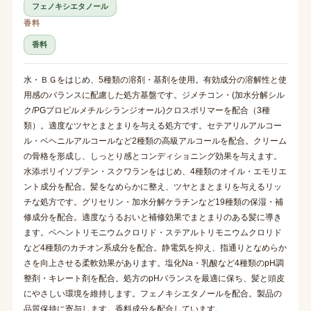
フェノキシエタノール
香料
香料
水・ＢＧをはじめ、5種類の溶剤・基剤を使用。有効成分の溶解性と使
用感のバランスに配慮した処方基盤です。ジメチコン・(加水分解シル
ク/PGプロピルメチルシランジオール)クロスポリマーを配合（3種
類）。適度なツヤとまとまりを与える処方です。セテアリルアルコー
ル・ベヘニルアルコールなど2種類の高級アルコールを配合。クリーム
の骨格を形成し、しっとり感とコンディショニング効果を与えます。
水添ポリイソブテン・スクワランをはじめ、4種類のオイル・エモリエ
ント成分を配合。髪をなめらかに整え、ツヤとまとまりを与えるリッ
チな処方です。グリセリン・加水分解ケラチンなど19種類の保湿・補
修成分を配合。適度なうるおいと補修効果でまとまりのある髪に導き
ます。ベヘントリモニウムクロリド・ステアルトリモニウムクロリド
など4種類のカチオン系成分を配合。静電気を抑え、指通りとなめらか
さを向上させる柔軟効果があります。塩化Na・乳酸など4種類のpH調
整剤・キレート剤を配合。処方のpHバランスを最適に保ち、髪と頭皮
にやさしい環境を維持します。フェノキシエタノールを配合。製品の
品質保持に寄与します。香料成分を配合しています。