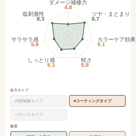
ダメージ補修力
4.8
低刺激性
ツヤ・まとまり
8.3
8.7
サラサラ感
カラーケア効果
5.9
6.1
しっとり感
軽さ
6.3
5.9
処方タイプ
内部補修タイプ
コーティングタイプ
バランスタイプ
髪質