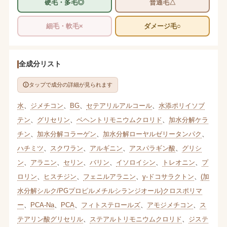
硬毛・多毛◎
普通毛△
細毛・軟毛×
ダメージ毛○
全成分リスト
タップで成分の詳細が見られます
水
、
ジメチコン
、
BG
、
セテアリルアルコール
、
水添ポリイソブ
テン
、
グリセリン
、
ベヘントリモニウムクロリド
、
加水分解ケラ
チン
、
加水分解コラーゲン
、
加水分解ローヤルゼリータンパク
、
ハチミツ
、
スクワラン
、
アルギニン
、
アスパラギン酸
、
グリシ
ン
、
アラニン
、
セリン
、
バリン
、
イソロイシン
、
トレオニン
、
プ
ロリン
、
ヒスチジン
、
フェニルアラニン
、
γ-ドコサラクトン
、
(加
水分解シルク/PGプロピルメチルシランジオール)クロスポリマ
ー
、
PCA-Na
、
PCA
、
フィトステロールズ
、
アモジメチコン
、
ス
テアリン酸グリセリル
、
ステアルトリモニウムクロリド
、
ジステ