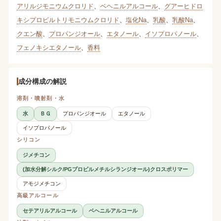
アリルジモニウムクロリド
、
ベヘニルアルコール
、
グアーヒドロ
キシプロピルトリモニウムクロリド
、
塩化Na
、
乳酸
、
乳酸Na
、
クエン酸
、
プロパンジオール
、
エタノール
、
イソプロパノール
、
フェノキシエタノール
、
香料
成分構成の解説
溶剤・噴射剤・水
水
ＢＧ
プロパンジオール
エタノール
イソプロパノール
シリコン
ジメチコン
(加水分解シルク/PGプロピルメチルシランジオール)クロスポリマー
アモジメチコン
高級アルコール
セテアリルアルコール
ベヘニルアルコール