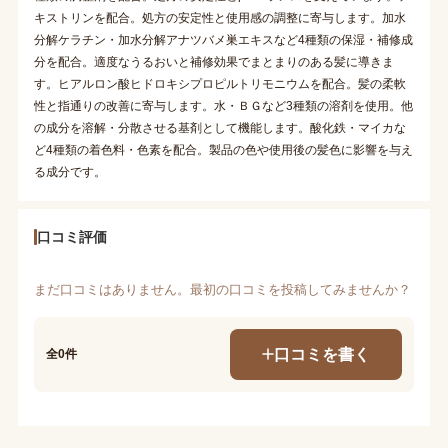
キストリンを配合。処方の安定性と使用感の調整に寄与します。加水
分解ケラチン・加水分解アナツバメ巣エキスなど4種類の保湿・補修成
分を配合。適度なうるおいと補修効果でまとまりのある髪に導きま
す。ヒアルロン酸ヒドロキシプロピルトリモニウムを配合。髪の柔軟
性と指通りの改善に寄与します。水・ＢＧなど3種類の溶剤を使用。他
の成分を溶解・分散させる基剤として機能します。酸化鉄・マイカな
ど4種類の着色料・色素を配合。製品の色や使用後の髪色に影響を与え
る成分です。
口コミ評価
まだ口コミはありません。最初の口コミを投稿してみませんか？
口コミを書く
全0件