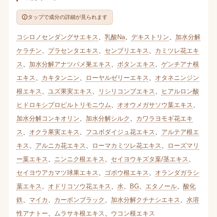
タップで成分の詳細が見られます
コシロノセンダングサエキス
、
乳酸Na
、
デキストリン
、
加水分解
ケラチン
、
プラセンタエキス
、
センブリエキス
、
カミツレ花エキ
ス
、
加水分解アナツバメ巣エキス
、
ボタンエキス
、
ゲンチアナ根
エキス
、
カキタンニン
、
ローヤルゼリーエキス
、
オタネニンジン
根エキス
、
ユズ果実エキス
、
リシリコンブエキス
、
ヒアルロン酸
ヒドロキシプロピルトリモニウム
、
オオウメガサソウ葉エキス
、
加水分解コンキオリン
、
加水分解シルク
、
カワラヨモギ花エキ
ス
、
オクラ果実エキス
、
フユボダイジュ花エキス
、
アルテア根エ
キス
、
アルニカ花エキス
、
ローマカミツレ花エキス
、
ローズマリ
ー葉エキス
、
ニンニク根エキス
、
セイヨウキズタ葉/茎エキス
、
セイヨウアカマツ球果エキス
、
ゴボウ根エキス
、
オランダガラシ
葉エキス
、
オドリコソウ花エキス
、
水
、
BG
、
エタノール
、
酸化
鉄
、
マイカ
、
カーボンブラック
、
加水分解クチナシエキス
、
水溶
性アナトー
、
ムラサキ根エキス
、
ウコン根エキス