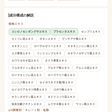
成分構成の解説
植物エキス
コシロノセンダングサエキス
プラセンタエキス
センブリエキス
カミツレ花エキス
ボタンエキス
ゲンチアナ根エキス
カキタンニン
ローヤルゼリーエキス
オタネニンジン根エキス
ユズ果実エキス
リシリコンブエキス
オオウメガサソウ葉エキス
カワラヨモギ花エキス
オクラ果実エキス
フユボダイジュ花エキス
アルテア根エキス
アルニカ花エキス
ローマカミツレ花エキス
ローズマリー葉エキス
ニンニク根エキス
セイヨウキズタ葉/茎エキス
セイヨウアカマツ球果エキス
ゴボウ根エキス
オランダガラシ葉エキス
オドリコソウ花エキス
加水分解クチナシエキス
ムラサキ根エキス
ウコン根エキス
pH調整剤・キレート剤・塩類