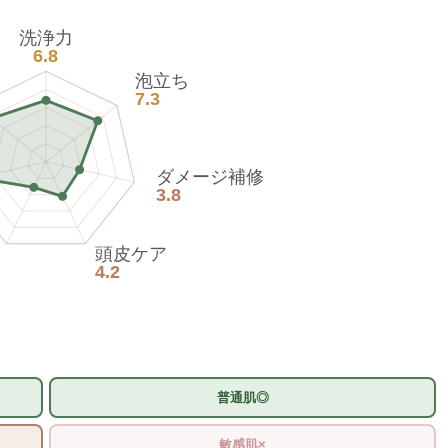
洗浄力
6.8
泡立ち
7.3
ダメージ補修
3.8
頭皮ケア
4.2
普通肌◎
敏感肌×