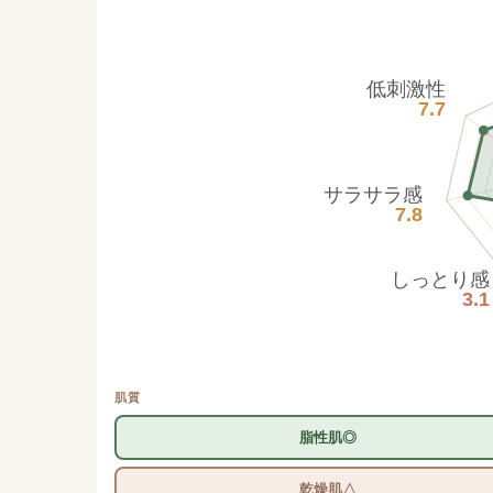
低刺激性
7.7
サラサラ感
7.8
しっとり感
3.1
肌質
脂性肌◎
乾燥肌△