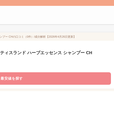
プー CHの口コミ（0件）/成分解析【2026年4月26日更新】
ティスランド ハーブエッセンス シャンプー CH
最安値を探す