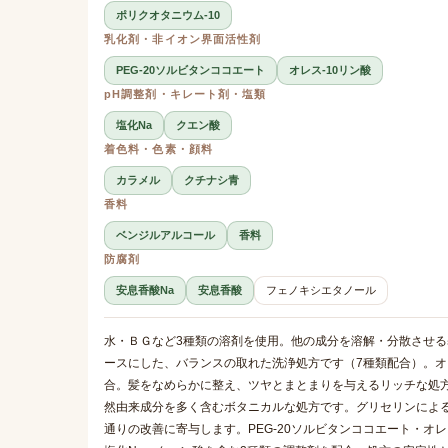
ポリクオタニウム-10
乳化剤・非イオン界面活性剤
PEG-20ソルビタンココエート
オレス-10リン酸
pH調整剤・キレート剤・塩類
塩化Na
クエン酸
着色料・色素・顔料
カラメル
クチナシ青
香料
ベンジルアルコール
香料
防腐剤
安息香酸Na
安息香酸
フェノキシエタノール
水・ＢＧなど3種類の溶剤を使用。他の成分を溶解・分散させる基
ースにした、バランスの取れた洗浄処方です（7種類配合）。オ
合。髪をなめらかに整え、ツヤとまとまりを与えるリッチな処
然由来成分を多く含むボタニカルな処方です。グリセリンによる
通りの改善に寄与します。PEG-20ソルビタンココエート・オ