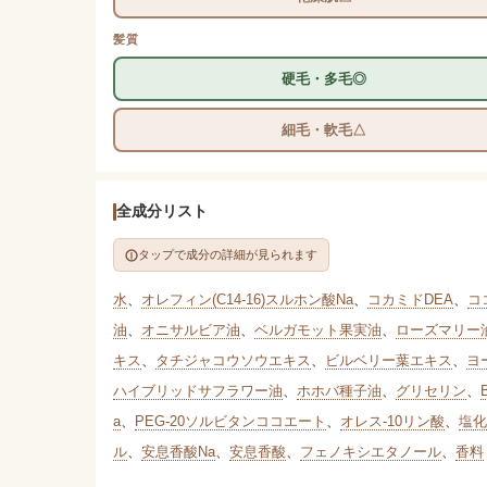
髪質
硬毛・多毛◎
細毛・軟毛△
全成分リスト
タップで成分の詳細が見られます
水
、
オレフィン(C14-16)スルホン酸Na
、
コカミドDEA
、
コ
油
、
オニサルビア油
、
ベルガモット果実油
、
ローズマリー
キス
、
タチジャコウソウエキス
、
ビルベリー葉エキス
、
ヨ
ハイブリッドサフラワー油
、
ホホバ種子油
、
グリセリン
、
a
、
PEG-20ソルビタンココエート
、
オレス-10リン酸
、
塩化
ル
、
安息香酸Na
、
安息香酸
、
フェノキシエタノール
、
香料