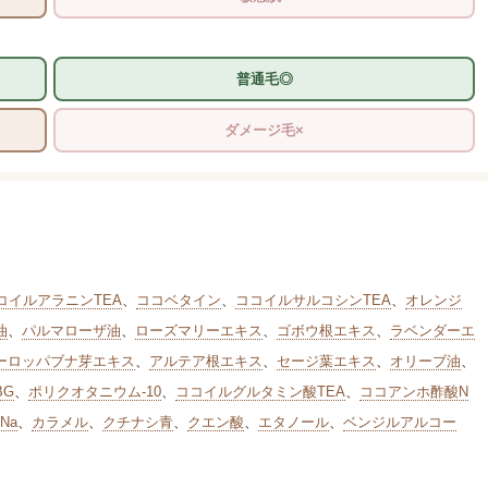
普通毛◎
ダメージ毛×
コイルアラニンTEA
、
ココベタイン
、
ココイルサルコシンTEA
、
オレンジ
油
、
パルマローザ油
、
ローズマリーエキス
、
ゴボウ根エキス
、
ラベンダーエ
ーロッパブナ芽エキス
、
アルテア根エキス
、
セージ葉エキス
、
オリーブ油
、
BG
、
ポリクオタニウム-10
、
ココイルグルタミン酸TEA
、
ココアンホ酢酸N
Na
、
カラメル
、
クチナシ青
、
クエン酸
、
エタノール
、
ベンジルアルコー