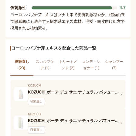
4.7
低刺激性
ヨーロッパブナ芽エキスはブナ由来で皮膚刺激穏やか。植物由来
で敏感肌にも適合する樹木系エキス素材。毛髪・頭皮向け処方で
採用される植物素材。
ヨーロッパブナ芽エキスを配合した商品一覧
寝癖直し
スカルプケ
トリートメ
コンディシ
シャンプー
(23)
ア (1)
ント (2)
ョナー (1)
(7)
KOZUCHI
KOZUCHI ボーテ デュ サエ ナチュラル パフュームド ボディ&ヘアミスト ホワイトシプレ
›
寝癖直し
KOZUCHI
KOZUCHI ボーテ デュ サエ ナチュラル パフュームド ボディ&ヘアミスト ジャスミンリーフ
›
寝癖直し