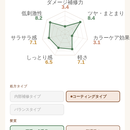
ダメージ補修力
3.4
低刺激性
ツヤ・まとまり
8.2
8.4
サラサラ感
カラーケア効果
7.1
3.1
しっとり感
軽さ
6.5
7.1
処方タイプ
内部補修タイプ
コーティングタイプ
バランスタイプ
髪質