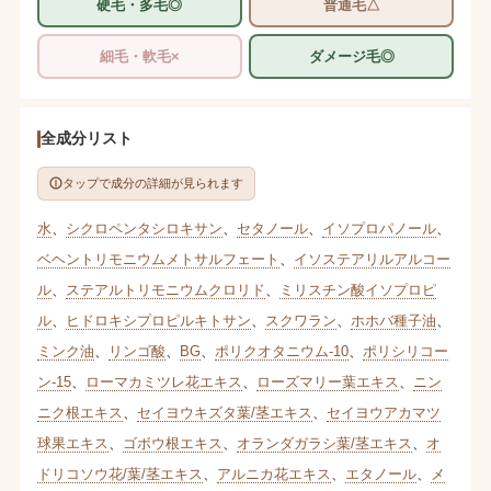
硬毛・多毛◎
普通毛△
細毛・軟毛×
ダメージ毛◎
全成分リスト
タップで成分の詳細が見られます
水
、
シクロペンタシロキサン
、
セタノール
、
イソプロパノール
、
ベヘントリモニウムメトサルフェート
、
イソステアリルアルコー
ル
、
ステアルトリモニウムクロリド
、
ミリスチン酸イソプロピ
ル
、
ヒドロキシプロピルキトサン
、
スクワラン
、
ホホバ種子油
、
ミンク油
、
リンゴ酸
、
BG
、
ポリクオタニウム-10
、
ポリシリコー
ン-15
、
ローマカミツレ花エキス
、
ローズマリー葉エキス
、
ニン
ニク根エキス
、
セイヨウキズタ葉/茎エキス
、
セイヨウアカマツ
球果エキス
、
ゴボウ根エキス
、
オランダガラシ葉/茎エキス
、
オ
ドリコソウ花/葉/茎エキス
、
アルニカ花エキス
、
エタノール
、
メ