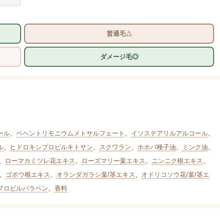
普通毛△
ダメージ毛◎
ール
、
ベヘントリモニウムメトサルフェート
、
イソステアリルアルコール
、
ル
、
ヒドロキシプロピルキトサン
、
スクワラン
、
ホホバ種子油
、
ミンク油
、
、
ローマカミツレ花エキス
、
ローズマリー葉エキス
、
ニンニク根エキス
、
、
ゴボウ根エキス
、
オランダガラシ葉/茎エキス
、
オドリコソウ花/葉/茎エ
プロピルパラベン
、
香料