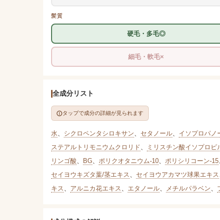
髪質
硬毛・多毛◎
細毛・軟毛×
全成分リスト
タップで成分の詳細が見られます
水
、
シクロペンタシロキサン
、
セタノール
、
イソプロパノ
ステアルトリモニウムクロリド
、
ミリスチン酸イソプロピ
リンゴ酸
、
BG
、
ポリクオタニウム-10
、
ポリシリコーン-15
セイヨウキズタ葉/茎エキス
、
セイヨウアカマツ球果エキス
キス
、
アルニカ花エキス
、
エタノール
、
メチルパラベン
、