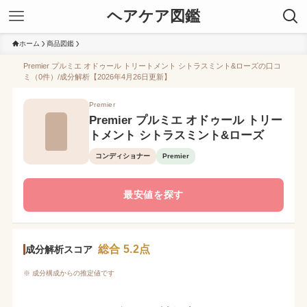
ヘアケア図鑑
ホーム
商品図鑑
Premier プルミエ オドゥール トリートメント シトラスミント&ローズの口コ
ミ（0件）/成分解析【2026年4月26日更新】
Premier
Premier プルミエ オドゥール トリー
トメント シトラスミント&ローズ
コンディショナー
Premier
最安値を探す
総合 5.2点
成分解析スコア
※ 成分構成からの推定値です