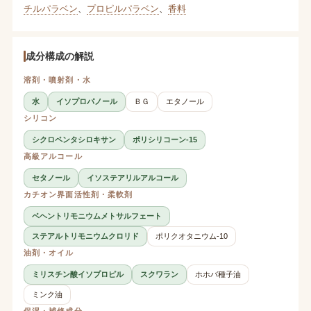
チルパラベン
、
プロピルパラベン
、
香料
成分構成の解説
溶剤・噴射剤・水
水
イソプロパノール
ＢＧ
エタノール
シリコン
シクロペンタシロキサン
ポリシリコーン-15
高級アルコール
セタノール
イソステアリルアルコール
カチオン界面活性剤・柔軟剤
ベヘントリモニウムメトサルフェート
ステアルトリモニウムクロリド
ポリクオタニウム-10
油剤・オイル
ミリスチン酸イソプロピル
スクワラン
ホホバ種子油
ミンク油
保湿・補修成分