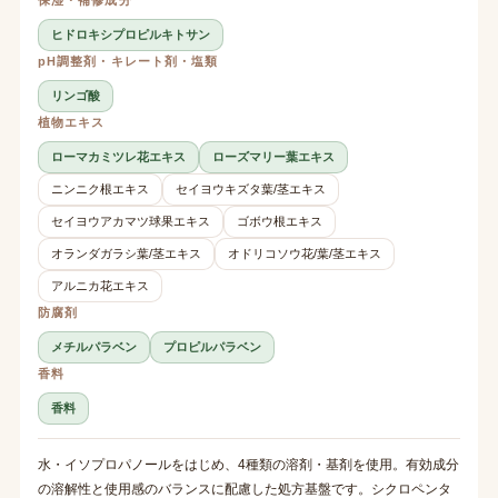
ヒドロキシプロピルキトサン
pH調整剤・キレート剤・塩類
リンゴ酸
植物エキス
ローマカミツレ花エキス
ローズマリー葉エキス
ニンニク根エキス
セイヨウキズタ葉/茎エキス
セイヨウアカマツ球果エキス
ゴボウ根エキス
オランダガラシ葉/茎エキス
オドリコソウ花/葉/茎エキス
アルニカ花エキス
防腐剤
メチルパラベン
プロピルパラベン
香料
香料
水・イソプロパノールをはじめ、4種類の溶剤・基剤を使用。有効成分
の溶解性と使用感のバランスに配慮した処方基盤です。シクロペンタ