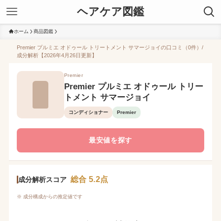
ヘアケア図鑑
ホーム
商品図鑑
Premier プルミエ オドゥール トリートメント サマージョイの口コミ（0件）/
成分解析【2026年4月26日更新】
Premier
Premier プルミエ オドゥール トリー
トメント サマージョイ
コンディショナー
Premier
最安値を探す
総合 5.2点
成分解析スコア
※ 成分構成からの推定値です