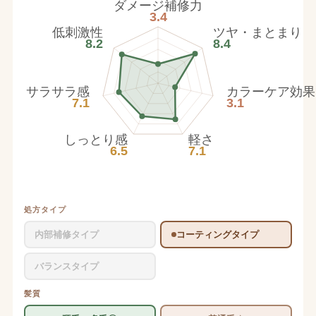
ダメージ補修力
3.4
低刺激性
ツヤ・まとまり
8.2
8.4
サラサラ感
カラーケア効果
7.1
3.1
しっとり感
軽さ
6.5
7.1
処方タイプ
内部補修タイプ
コーティングタイプ
バランスタイプ
髪質