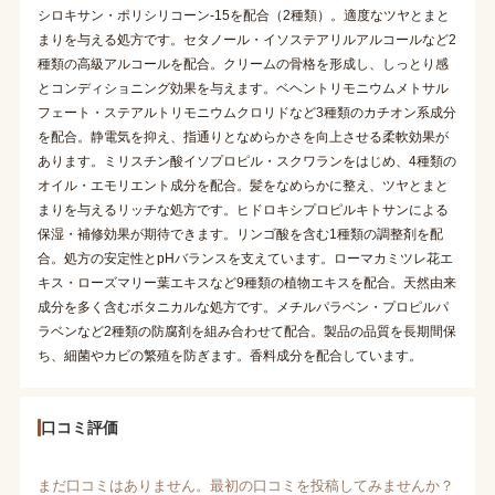
シロキサン・ポリシリコーン-15を配合（2種類）。適度なツヤとまと
まりを与える処方です。セタノール・イソステアリルアルコールなど2
種類の高級アルコールを配合。クリームの骨格を形成し、しっとり感
とコンディショニング効果を与えます。ベヘントリモニウムメトサル
フェート・ステアルトリモニウムクロリドなど3種類のカチオン系成分
を配合。静電気を抑え、指通りとなめらかさを向上させる柔軟効果が
あります。ミリスチン酸イソプロピル・スクワランをはじめ、4種類の
オイル・エモリエント成分を配合。髪をなめらかに整え、ツヤとまと
まりを与えるリッチな処方です。ヒドロキシプロピルキトサンによる
保湿・補修効果が期待できます。リンゴ酸を含む1種類の調整剤を配
合。処方の安定性とpHバランスを支えています。ローマカミツレ花エ
キス・ローズマリー葉エキスなど9種類の植物エキスを配合。天然由来
成分を多く含むボタニカルな処方です。メチルパラベン・プロピルパ
ラベンなど2種類の防腐剤を組み合わせて配合。製品の品質を長期間保
ち、細菌やカビの繁殖を防ぎます。香料成分を配合しています。
口コミ評価
まだ口コミはありません。最初の口コミを投稿してみませんか？