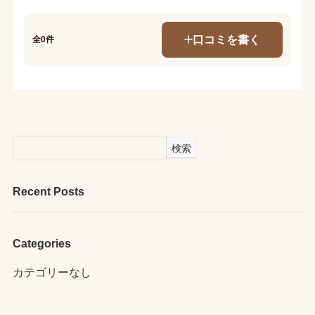
口コミを書く
全0件
検索
Recent Posts
Categories
カテゴリーなし