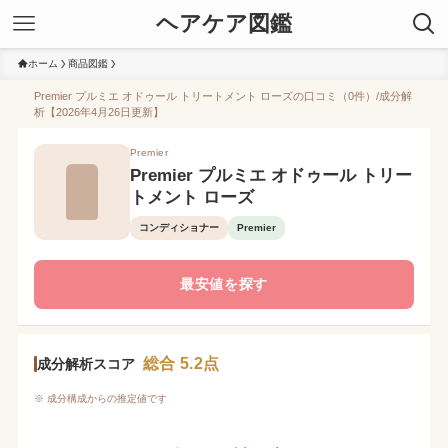
ヘアケア図鑑
ホーム
商品図鑑
Premier プルミエ オドゥール トリートメント ローズの口コミ（0件）/成分解
析【2026年4月26日更新】
Premier
Premier プルミエ オドゥール トリー
トメント ローズ
コンディショナー
Premier
最安値を探す
総合 5.2点
成分解析スコア
※ 成分構成からの推定値です