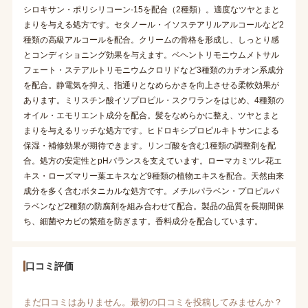
シロキサン・ポリシリコーン-15を配合（2種類）。適度なツヤとまと
まりを与える処方です。セタノール・イソステアリルアルコールなど2
種類の高級アルコールを配合。クリームの骨格を形成し、しっとり感
とコンディショニング効果を与えます。ベヘントリモニウムメトサル
フェート・ステアルトリモニウムクロリドなど3種類のカチオン系成分
を配合。静電気を抑え、指通りとなめらかさを向上させる柔軟効果が
あります。ミリスチン酸イソプロピル・スクワランをはじめ、4種類の
オイル・エモリエント成分を配合。髪をなめらかに整え、ツヤとまと
まりを与えるリッチな処方です。ヒドロキシプロピルキトサンによる
保湿・補修効果が期待できます。リンゴ酸を含む1種類の調整剤を配
合。処方の安定性とpHバランスを支えています。ローマカミツレ花エ
キス・ローズマリー葉エキスなど9種類の植物エキスを配合。天然由来
成分を多く含むボタニカルな処方です。メチルパラベン・プロピルパ
ラベンなど2種類の防腐剤を組み合わせて配合。製品の品質を長期間保
ち、細菌やカビの繁殖を防ぎます。香料成分を配合しています。
口コミ評価
まだ口コミはありません。最初の口コミを投稿してみませんか？